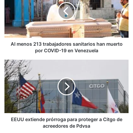
trabajadores
sanitarios
han
muerto
por
COVID-
19
Al menos 213 trabajadores sanitarios han muerto
en
por COVID-19 en Venezuela
Venezuela
EEUU
extiende
prórroga
para
proteger
a
Citgo
de
acreedores
de
EEUU extiende prórroga para proteger a Citgo de
Pdvsa
acreedores de Pdvsa