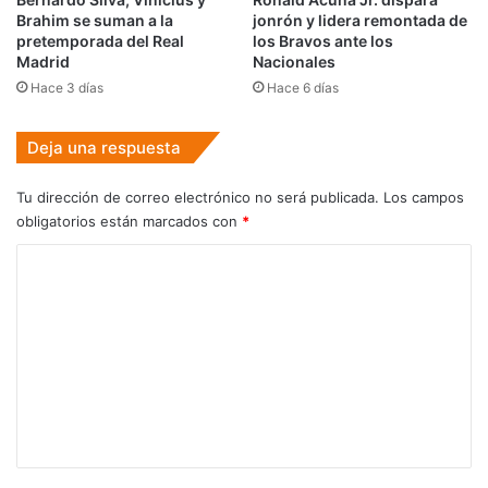
Brahim se suman a la
jonrón y lidera remontada de
pretemporada del Real
los Bravos ante los
Madrid
Nacionales
Hace 3 días
Hace 6 días
Deja una respuesta
Tu dirección de correo electrónico no será publicada.
Los campos
obligatorios están marcados con
*
C
o
m
e
n
t
a