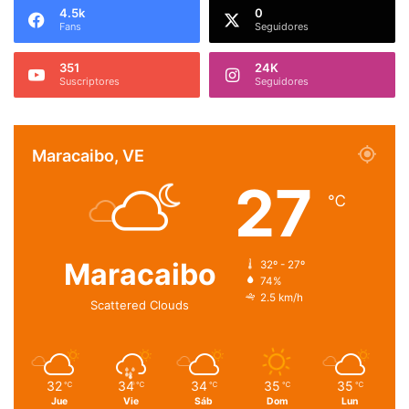
4.5k
0
Fans
Seguidores
351
24K
Suscriptores
Seguidores
Maracaibo, VE
27
℃
Maracaibo
32º - 27º
74%
2.5 km/h
Scattered Clouds
32
34
34
35
35
℃
℃
℃
℃
℃
Jue
Vie
Sáb
Dom
Lun