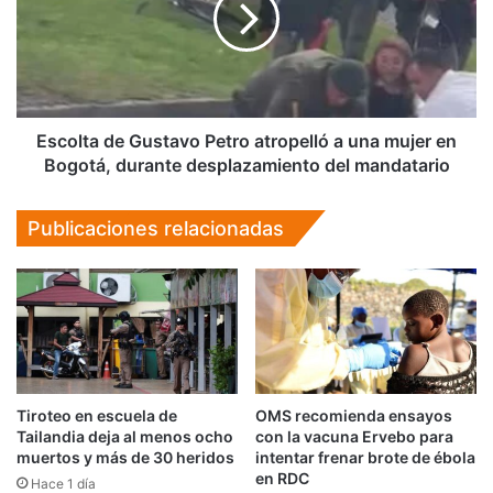
atropelló
a
una
mujer
en
Bogotá,
Escolta de Gustavo Petro atropelló a una mujer en
durante
Bogotá, durante desplazamiento del mandatario
desplazamiento
del
Publicaciones relacionadas
mandatario
Tiroteo en escuela de
OMS recomienda ensayos
Tailandia deja al menos ocho
con la vacuna Ervebo para
muertos y más de 30 heridos
intentar frenar brote de ébola
en RDC
Hace 1 día