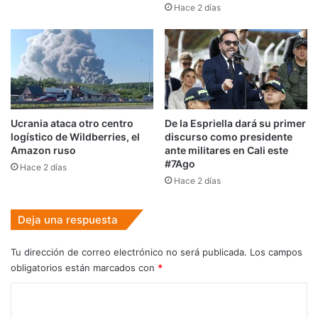
Hace 2 días
Ucrania ataca otro centro
De la Espriella dará su primer
logístico de Wildberries, el
discurso como presidente
Amazon ruso
ante militares en Cali este
#7Ago
Hace 2 días
Hace 2 días
Deja una respuesta
Tu dirección de correo electrónico no será publicada.
Los campos
obligatorios están marcados con
*
C
o