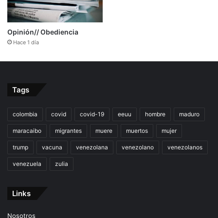
Opinión// Obediencia
Hace 1 día
Tags
colombia
covid
covid-19
eeuu
hombre
maduro
maracaibo
migrantes
muere
muertos
mujer
trump
vacuna
venezolana
venezolano
venezolanos
venezuela
zulia
Links
Nosotros