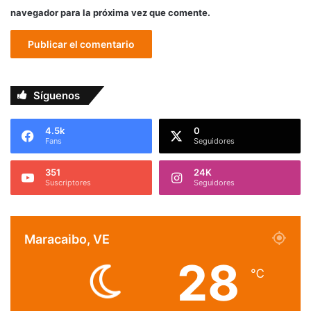
navegador para la próxima vez que comente.
Síguenos
4.5k
0
Fans
Seguidores
351
24K
Suscriptores
Seguidores
Maracaibo, VE
28
℃