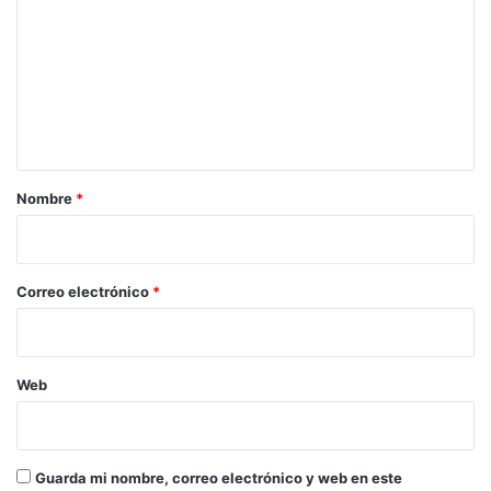
m
e
n
t
a
r
Nombre
*
i
o
*
Correo electrónico
*
Web
Guarda mi nombre, correo electrónico y web en este