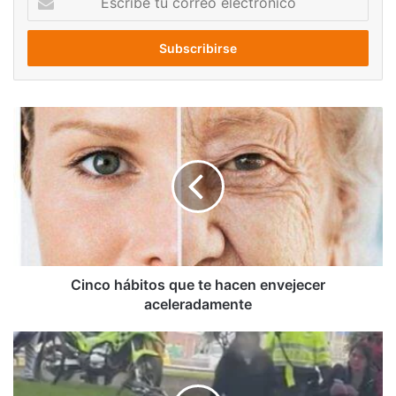
tu
correo
electrónico
Cinco
hábitos
que
te
hacen
envejecer
aceleradamente
Cinco hábitos que te hacen envejecer
aceleradamente
Escolta
de
Gustavo
Petro