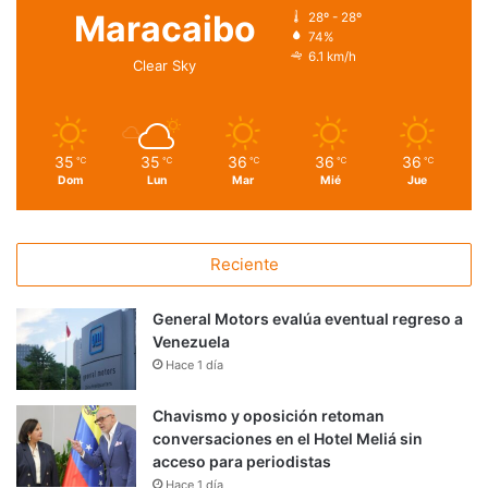
Maracaibo
28º - 28º
74%
6.1 km/h
Clear Sky
35
35
36
36
36
℃
℃
℃
℃
℃
Dom
Lun
Mar
Mié
Jue
Reciente
General Motors evalúa eventual regreso a
Venezuela
Hace 1 día
Chavismo y oposición retoman
conversaciones en el Hotel Meliá sin
acceso para periodistas
Hace 1 día