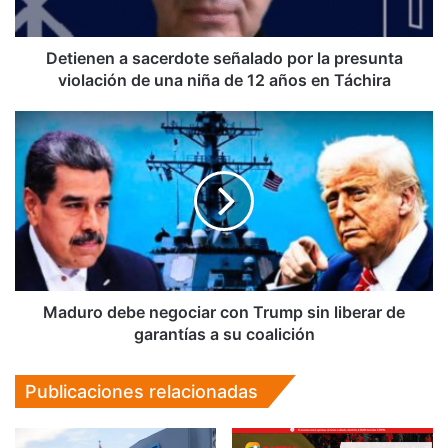
violación
de
una
Detienen a sacerdote señalado por la presunta
niña
violación de una niña de 12 años en Táchira
de
12
Maduro
años
debe
en
negociar
Táchira
con
Trump
sin
liberar
de
garantías
a
Maduro debe negociar con Trump sin liberar de
su
garantías a su coalición
coalición
Publicaciones relacionadas