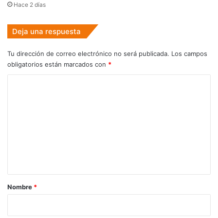
Hace 2 días
Deja una respuesta
Tu dirección de correo electrónico no será publicada.
Los campos
obligatorios están marcados con
*
C
o
m
e
n
t
a
r
Nombre
*
i
o