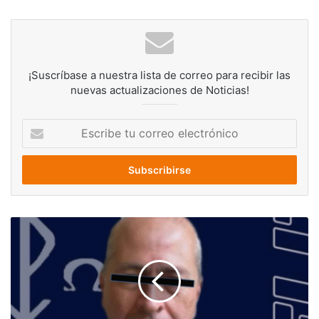
¡Suscríbase a nuestra lista de correo para recibir las
nuevas actualizaciones de Noticias!
Escribe
tu
correo
electrónico
Detienen
a
sacerdote
señalado
por
la
presunta