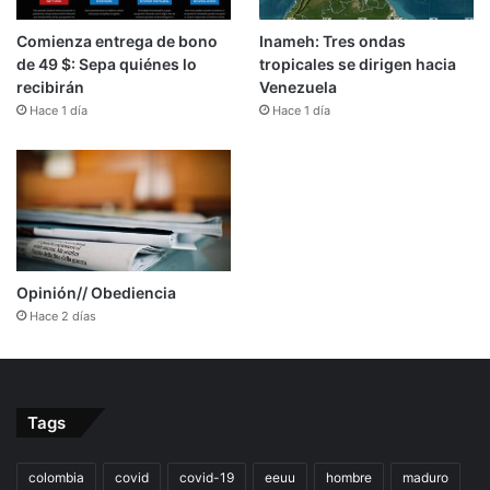
Comienza entrega de bono
Inameh: Tres ondas
de 49 $: Sepa quiénes lo
tropicales se dirigen hacia
recibirán
Venezuela
Hace 1 día
Hace 1 día
Opinión// Obediencia
Hace 2 días
Tags
colombia
covid
covid-19
eeuu
hombre
maduro