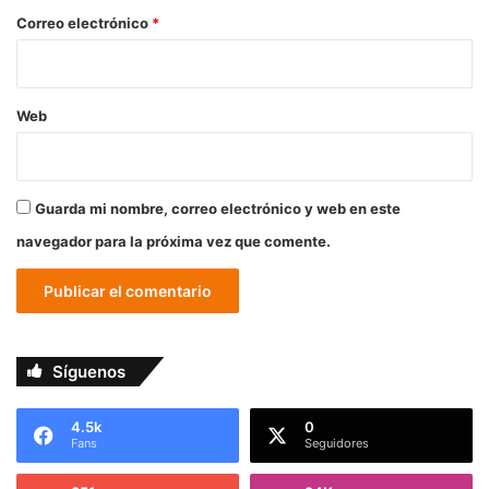
*
Correo electrónico
*
Web
Guarda mi nombre, correo electrónico y web en este
navegador para la próxima vez que comente.
Síguenos
4.5k
0
Fans
Seguidores