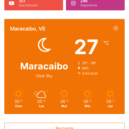
351
24K
Suscriptores
Seguidores
Maracaibo, VE
27
℃
Maracaibo
35º - 26º
68%
3.42 km/h
Clear Sky
35
35
36
36
36
℃
℃
℃
℃
℃
Dom
Lun
Mar
Mié
Jue
Reciente