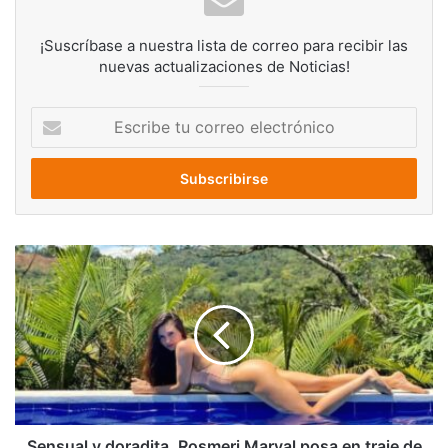
¡Suscríbase a nuestra lista de correo para recibir las
nuevas actualizaciones de Noticias!
Escribe
tu
correo
electrónico
Sensual
y
doradita,
Rosmeri
Marval
posa
en
traje
de
baño
Sensual y doradita, Rosmeri Marval posa en traje de