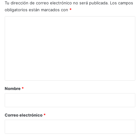
Tu dirección de correo electrónico no será publicada.
Los campos
obligatorios están marcados con
*
C
o
m
e
n
t
a
r
Nombre
*
i
o
*
Correo electrónico
*