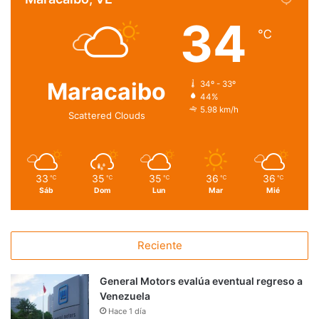
34
℃
Maracaibo
34º - 33º
44%
5.98 km/h
Scattered Clouds
33
35
35
36
36
℃
℃
℃
℃
℃
Sáb
Dom
Lun
Mar
Mié
Reciente
General Motors evalúa eventual regreso a
Venezuela
Hace 1 día