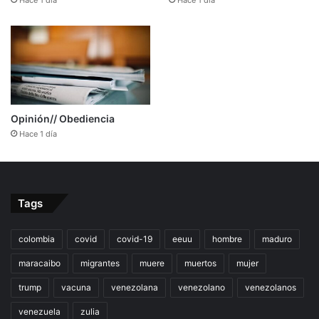
Hace 1 día
Hace 1 día
Opinión// Obediencia
Hace 1 día
Tags
colombia
covid
covid-19
eeuu
hombre
maduro
maracaibo
migrantes
muere
muertos
mujer
trump
vacuna
venezolana
venezolano
venezolanos
venezuela
zulia