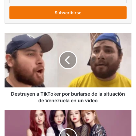
tu
correo
electrónico
Destruyen
a
TikToker
por
burlarse
de
la
situación
de
Venezuela
Destruyen a TikToker por burlarse de la situación
en
de Venezuela en un video
un
video
El
grupo
de
K-