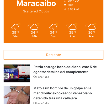
Maracaibo
29º - 29º
70%
3.63 km/h
Scattered Clouds
35
34
34
35
36
℃
℃
℃
℃
℃
Vie
Sáb
Dom
Lun
Mar
Reciente
Patria entrega bono adicional este 5 de
agosto: detalles del complemento
Hace 1 día
Mató a un hombre de un golpe en la
mandíbula: exboxeador venezolano
detenido tras riña callejera
Hace 1 día