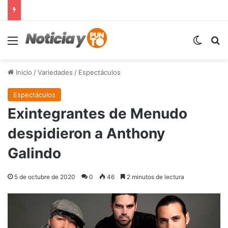
Menú
Switch
B
Inicio
/
Variedades
/
Espectáculos
Espectáculos
Exintegrantes de Menudo
despidieron a Anthony
Galindo
5 de octubre de 2020
0
46
2 minutos de lectura