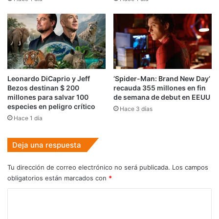
Leonardo DiCaprio y Jeff
‘Spider-Man: Brand New Day’
Bezos destinan $ 200
recauda 355 millones en fin
millones para salvar 100
de semana de debut en EEUU
especies en peligro crítico
Hace 3 días
Hace 1 día
Deja una respuesta
Tu dirección de correo electrónico no será publicada.
Los campos
obligatorios están marcados con
*
C
o