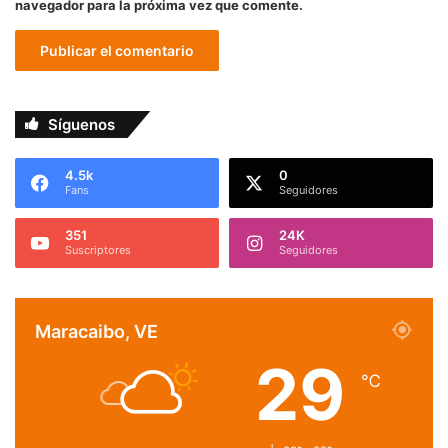
navegador para la próxima vez que comente.
Síguenos
4.5k
0
Fans
Seguidores
351
24K
Suscriptores
Seguidores
Maracaibo, VE
29
℃