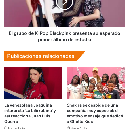
Pop
Blackpink
presenta
su
esperado
primer
El grupo de K-Pop Blackpink presenta su esperado
álbum
primer álbum de estudio
de
estudio
Publicaciones relacionadas
La venezolana Joaquina
Shakira se despide de una
interpreta ‘La bilirrubina’ y
compañía muy especial: el
así reacciona Juan Luis
emotivo mensaje que dedicó
Guerra
a Ghetto Kids
Hace 1 día
Hace 1 día