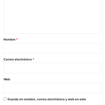
m
e
n
t
a
r
Nombre
*
i
o
*
Correo electrónico
*
Web
Guarda mi nombre, correo electrónico y web en este