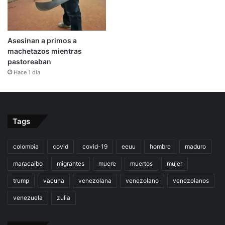
Asesinan a primos a
machetazos mientras
pastoreaban
Hace 1 día
Tags
colombia
covid
covid-19
eeuu
hombre
maduro
maracaibo
migrantes
muere
muertos
mujer
trump
vacuna
venezolana
venezolano
venezolanos
venezuela
zulia