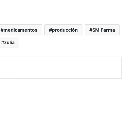
medicamentos
producción
SM Farma
zulia
rimir