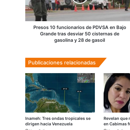
en
Bajo
Grande
tras
desviar
Presos 10 funcionarios de PDVSA en Bajo
50
Grande tras desviar 50 cisternas de
cisternas
gasolina y 28 de gasoil
de
gasolina
y
Publicaciones relacionadas
28
de
gasoil
Inameh: Tres ondas tropicales se
Revelan que 
dirigen hacia Venezuela
en Cabimas f