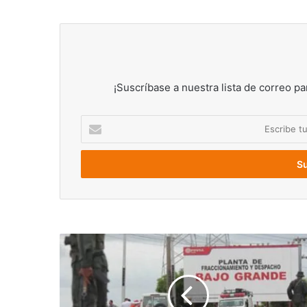
¡Suscríbase a nuestra lista de correo pa
Escribe
tu
correo
electrónico
Presos
10
funcionarios
de
PDVSA