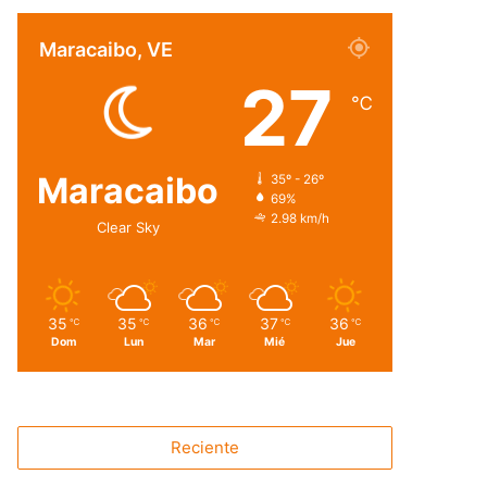
Maracaibo, VE
27
℃
Maracaibo
35º - 26º
69%
2.98 km/h
Clear Sky
35
35
36
37
36
℃
℃
℃
℃
℃
Dom
Lun
Mar
Mié
Jue
Reciente