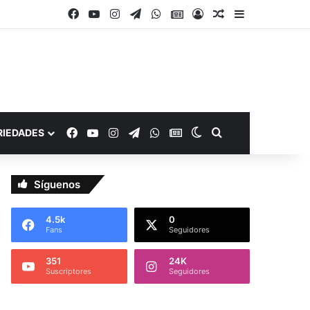
Facebook
YouTube
Instagram
Telegram
WhatsApp
Google Noticias
Acceso
Publicación al a
Barra lateral
Facebook
YouTube
Instagram
Telegram
WhatsApp
Google Noticias
Switch skin
Buscar por
RIEDADES
Síguenos
4.5k
0
Fans
Seguidores
351
24K
Suscriptores
Seguidores