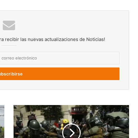
ra recibir las nuevas actualizaciones de Noticias!
Denuncian
a
Sebastián
Piñera
ante