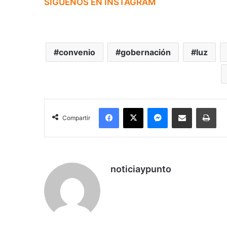
SIGUENOS EN INSTAGRAM
convenio
gobernación
luz
Facebook
X
Messenger
Compartir por correo electrónico
Imp
Compartir
noticiaypunto