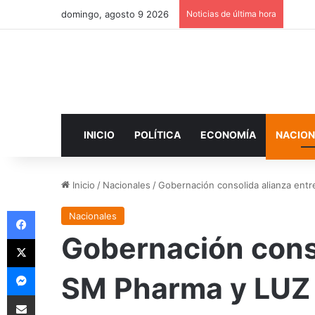
domingo, agosto 9 2026
Noticias de última hora
INICIO
POLÍTICA
ECONOMÍA
NACION
Inicio
/
Nacionales
/
Gobernación consolida alianza ent
Facebook
Nacionales
Gobernación conso
X
Messenger
SM Pharma y LUZ 
Compartir por correo electrónico