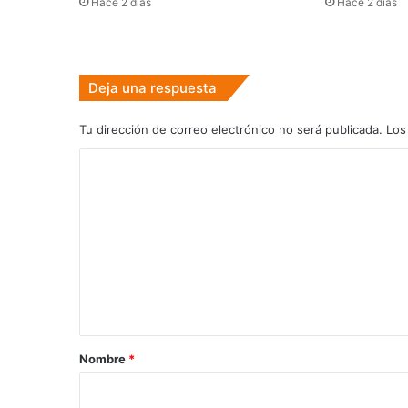
Hace 2 días
Hace 2 días
Deja una respuesta
Tu dirección de correo electrónico no será publicada.
Los
C
o
m
e
n
t
a
r
Nombre
*
i
o