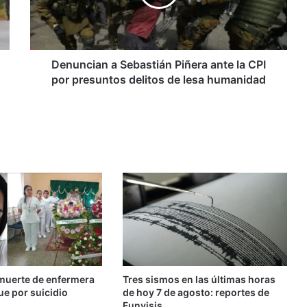
la
CPI
por
presuntos
delitos
Denuncian a Sebastián Piñera ante la CPI
de
por presuntos delitos de lesa humanidad
lesa
humanidad
muerte de enfermera
Tres sismos en las últimas horas
ue por suicidio
de hoy 7 de agosto: reportes de
Funvisis