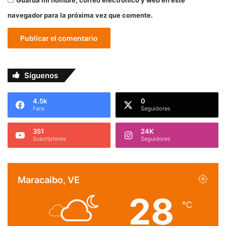
navegador para la próxima vez que comente.
Síguenos
4.5k
0
Fans
Seguidores
351
24K
Suscriptores
Seguidores
Maracaibo, VE
28
℃