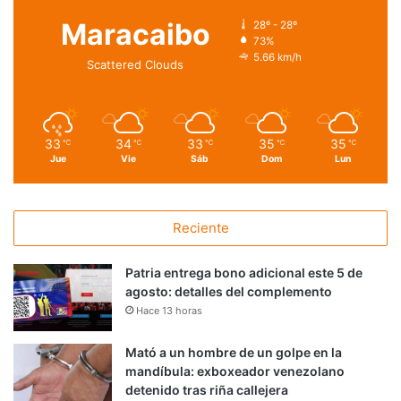
Maracaibo
28º - 28º
73%
5.66 km/h
Scattered Clouds
33
34
33
35
35
℃
℃
℃
℃
℃
Jue
Vie
Sáb
Dom
Lun
Reciente
Patria entrega bono adicional este 5 de
agosto: detalles del complemento
Hace 13 horas
Mató a un hombre de un golpe en la
mandíbula: exboxeador venezolano
detenido tras riña callejera