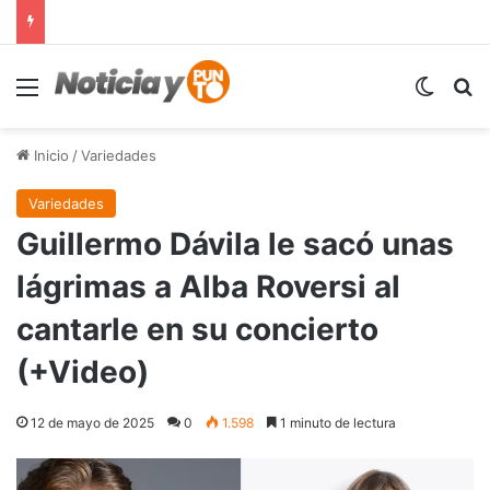
Menú
Switch
B
Inicio
/
Variedades
Variedades
Guillermo Dávila le sacó unas
lágrimas a Alba Roversi al
cantarle en su concierto
(+Video)
12 de mayo de 2025
0
1.598
1 minuto de lectura