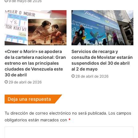
9 de mayo de 2026
«Creer o Morir» se apodera
Servicios de recarga y
de la cartelera nacional: Gran
consulta de Movistar estarán
estreno en las principales
suspendidos del 30 de abril
ciudades de Venezuela este
al 2 de mayo
30 de abril
28 de abril de 2026
29 de abril de 2026
Deja una respuesta
Tu dirección de correo electrónico no será publicada.
Los campos
obligatorios están marcados con
*
C