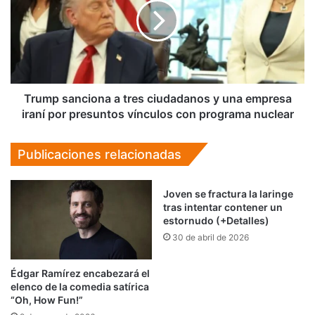
tres
ciudadanos
y
una
empresa
iraní
por
Trump sanciona a tres ciudadanos y una empresa
presuntos
iraní por presuntos vínculos con programa nuclear
vínculos
con
Publicaciones relacionadas
programa
nuclear
Joven se fractura la laringe
tras intentar contener un
estornudo (+Detalles)
30 de abril de 2026
Édgar Ramírez encabezará el
elenco de la comedia satírica
“Oh, How Fun!”