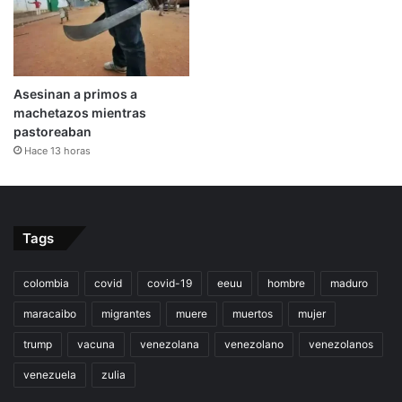
Asesinan a primos a
machetazos mientras
pastoreaban
Hace 13 horas
Tags
colombia
covid
covid-19
eeuu
hombre
maduro
maracaibo
migrantes
muere
muertos
mujer
trump
vacuna
venezolana
venezolano
venezolanos
venezuela
zulia