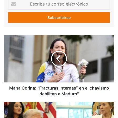
Escribe
tu
correo
electrónico
María
Corina:
“Fracturas
internas”
en
el
chavismo
debilitan
a
Maduro"
María Corina: “Fracturas internas” en el chavismo
debilitan a Maduro"
Trump
sanciona
a