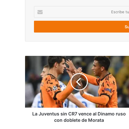
Escribe
tu
correo
electrónico
La
Juventus
sin
CR7
vence
al
Dinamo
ruso
con
doblete
La Juventus sin CR7 vence al Dinamo ruso
de
con doblete de Morata
Morata