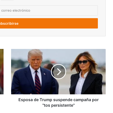
Esposa
de
Trump
suspende
campaña
por
"tos
persistente"
Esposa de Trump suspende campaña por
"tos persistente"