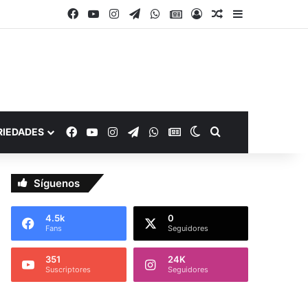
Facebook
YouTube
Instagram
Telegram
WhatsApp
Google Noticias
Acceso
Publicación al a
Barra lateral
Facebook
YouTube
Instagram
Telegram
WhatsApp
Google Noticias
Switch skin
Buscar por
RIEDADES
Síguenos
4.5k
0
Fans
Seguidores
351
24K
Suscriptores
Seguidores