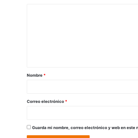
C
o
m
e
n
t
a
r
Nombre
*
i
o
*
Correo electrónico
*
Guarda mi nombre, correo electrónico y web en este 