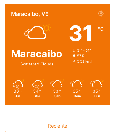
Maracaibo, VE
31
℃
Maracaibo
31º - 31º
57%
5.52 km/h
Scattered Clouds
33
34
33
35
35
℃
℃
℃
℃
℃
Jue
Vie
Sáb
Dom
Lun
Reciente