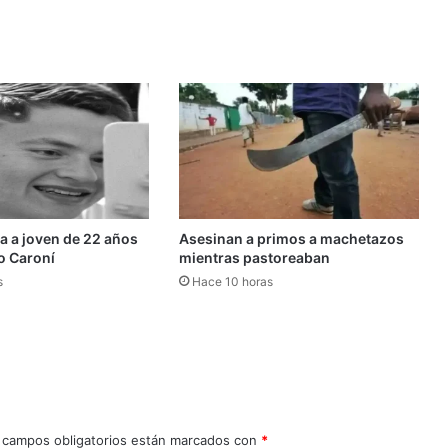
da a joven de 22 años
Asesinan a primos a machetazos
ío Caroní
mientras pastoreaban
s
Hace 10 horas
 campos obligatorios están marcados con
*