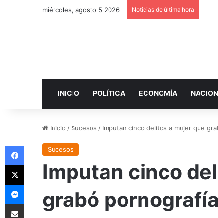
miércoles, agosto 5 2026
Noticias de última hora
INICIO
POLÍTICA
ECONOMÍA
NACION
Inicio
/
Sucesos
/
Imputan cinco delitos a mujer que gra
Facebook
Sucesos
Imputan cinco del
X
Messenger
grabó pornografía
Compartir por correo electrónico