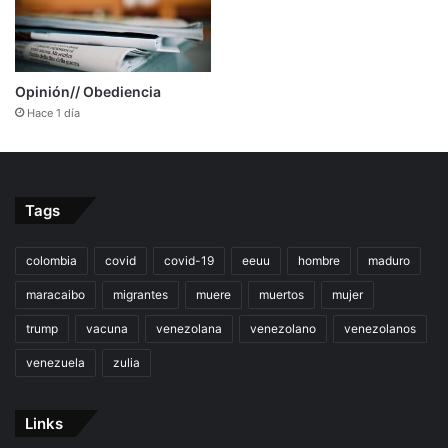
Opinión// Obediencia
Hace 1 día
Tags
colombia
covid
covid-19
eeuu
hombre
maduro
maracaibo
migrantes
muere
muertos
mujer
trump
vacuna
venezolana
venezolano
venezolanos
venezuela
zulia
Links