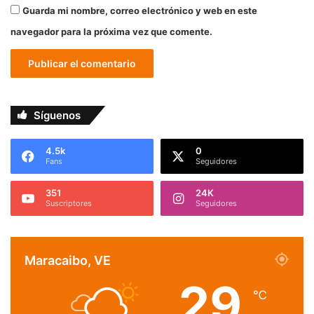
Guarda mi nombre, correo electrónico y web en este
navegador para la próxima vez que comente.
Síguenos
4.5k
0
Fans
Seguidores
351
24K
Suscriptores
Seguidores
Maracaibo, VE
29
℃