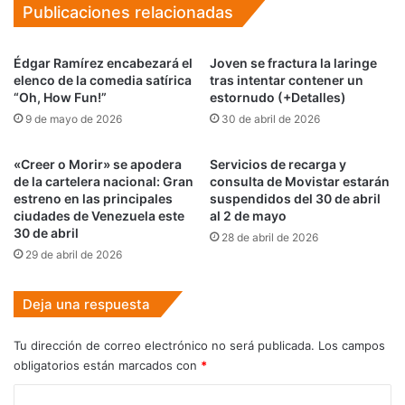
Publicaciones relacionadas
Édgar Ramírez encabezará el
Joven se fractura la laringe
elenco de la comedia satírica
tras intentar contener un
“Oh, How Fun!”
estornudo (+Detalles)
9 de mayo de 2026
30 de abril de 2026
«Creer o Morir» se apodera
Servicios de recarga y
de la cartelera nacional: Gran
consulta de Movistar estarán
estreno en las principales
suspendidos del 30 de abril
ciudades de Venezuela este
al 2 de mayo
30 de abril
28 de abril de 2026
29 de abril de 2026
Deja una respuesta
Tu dirección de correo electrónico no será publicada.
Los campos
obligatorios están marcados con
*
C