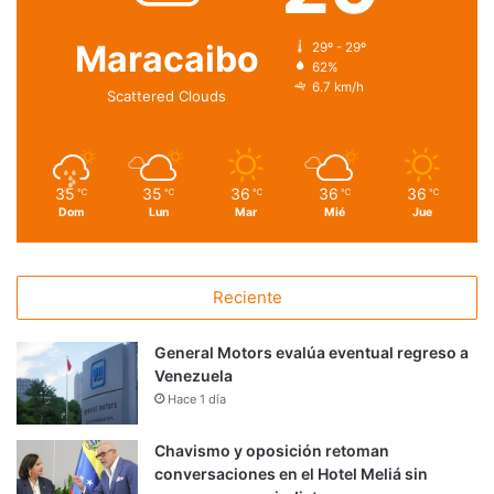
Maracaibo
29º - 29º
62%
6.7 km/h
Scattered Clouds
35
35
36
36
36
℃
℃
℃
℃
℃
Dom
Lun
Mar
Mié
Jue
Reciente
General Motors evalúa eventual regreso a
Venezuela
Hace 1 día
Chavismo y oposición retoman
conversaciones en el Hotel Meliá sin