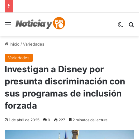
Menú
Switch
B
Inicio
/
Variedades
Variedades
Investigan a Disney por
presunta discriminación con
sus programas de inclusión
forzada
1 de abril de 2025
0
227
2 minutos de lectura