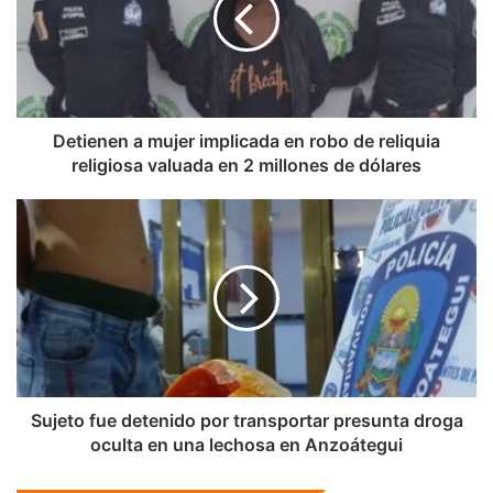
en
robo
de
reliquia
religiosa
valuada
Detienen a mujer implicada en robo de reliquia
en
religiosa valuada en 2 millones de dólares
2
millones
Sujeto
de
fue
dólares
detenido
por
transportar
presunta
droga
oculta
en
una
Sujeto fue detenido por transportar presunta droga
lechosa
oculta en una lechosa en Anzoátegui
en
Anzoátegui