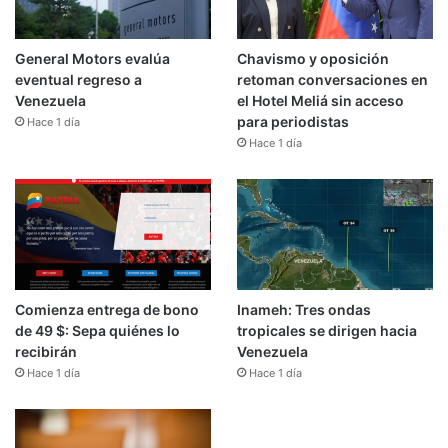
General Motors evalúa
Chavismo y oposición
eventual regreso a
retoman conversaciones en
Venezuela
el Hotel Meliá sin acceso
para periodistas
Hace 1 día
Hace 1 día
Comienza entrega de bono
Inameh: Tres ondas
de 49 $: Sepa quiénes lo
tropicales se dirigen hacia
recibirán
Venezuela
Hace 1 día
Hace 1 día