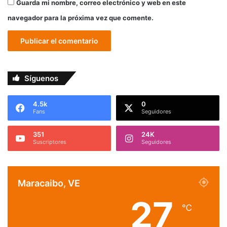
Guarda mi nombre, correo electrónico y web en este
navegador para la próxima vez que comente.
Síguenos
4.5k
0
Fans
Seguidores
351
24K
Suscriptores
Seguidores
Maracaibo, VE
27
℃