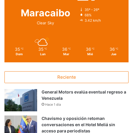
Maracaibo
35º - 26º
68%
3.42 km/h
Clear Sky
35
35
36
36
36
℃
℃
℃
℃
℃
Dom
Lun
Mar
Mié
Jue
Reciente
General Motors evalúa eventual regreso a
Venezuela
Hace 1 día
Chavismo y oposición retoman
conversaciones en el Hotel Meliá sin
acceso para periodistas