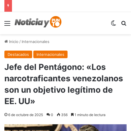
Menú
Switch
B
Inicio
/
Internacionales
Destacados
Internacionales
Jefe del Pentágono: «Los
narcotraficantes venezolanos
son un objetivo legítimo de
EE. UU»
6 de octubre de 2025
0
356
1 minuto de lectura