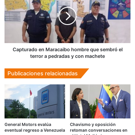
fuman
Maracaibo
cigarrillos
hombre
electrónicos
que
sembró
el
terror
a
pedradas
Capturado en Maracaibo hombre que sembró el
y
terror a pedradas y con machete
con
machete
Publicaciones relacionadas
General Motors evalúa
Chavismo y oposición
eventual regreso a Venezuela
retoman conversaciones en