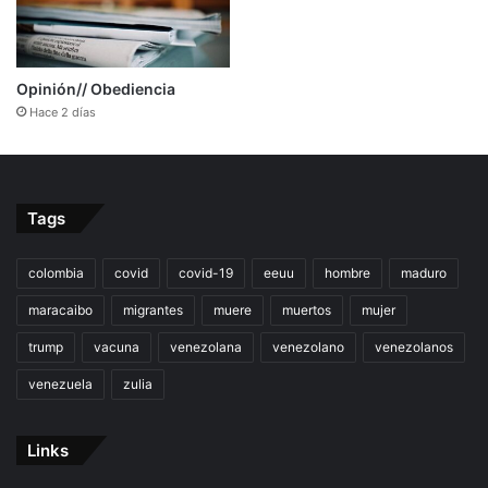
Opinión// Obediencia
Hace 2 días
Tags
colombia
covid
covid-19
eeuu
hombre
maduro
maracaibo
migrantes
muere
muertos
mujer
trump
vacuna
venezolana
venezolano
venezolanos
venezuela
zulia
Links