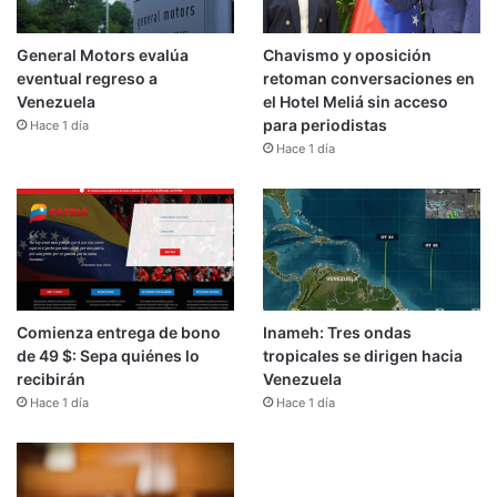
General Motors evalúa
Chavismo y oposición
eventual regreso a
retoman conversaciones en
Venezuela
el Hotel Meliá sin acceso
para periodistas
Hace 1 día
Hace 1 día
Comienza entrega de bono
Inameh: Tres ondas
de 49 $: Sepa quiénes lo
tropicales se dirigen hacia
recibirán
Venezuela
Hace 1 día
Hace 1 día