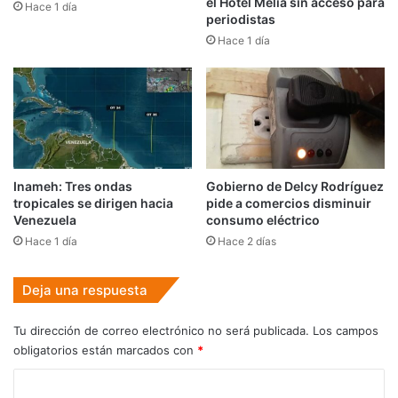
el Hotel Meliá sin acceso para
Hace 1 día
periodistas
Hace 1 día
Inameh: Tres ondas
Gobierno de Delcy Rodríguez
tropicales se dirigen hacia
pide a comercios disminuir
Venezuela
consumo eléctrico
Hace 1 día
Hace 2 días
Deja una respuesta
Tu dirección de correo electrónico no será publicada.
Los campos
obligatorios están marcados con
*
C