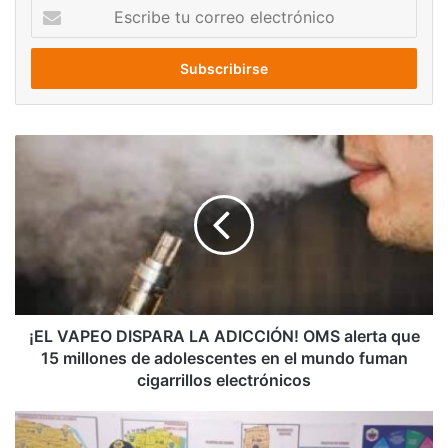
Escribe
tu
correo
electrónico
¡EL
VAPEO
DISPARA
LA
ADICCIÓN!
OMS
alerta
que
15
millones
¡EL VAPEO DISPARA LA ADICCIÓN! OMS alerta que
de
15 millones de adolescentes en el mundo fuman
adolescentes
cigarrillos electrónicos
en
el
Capturado
mundo
en