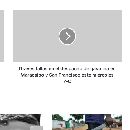
Graves
fallas
en
el
despacho
de
gasolina
en
Maracaibo
y
Graves fallas en el despacho de gasolina en
San
Maracaibo y San Francisco este miércoles
Francisco
7-O
este
miércoles
7-
O