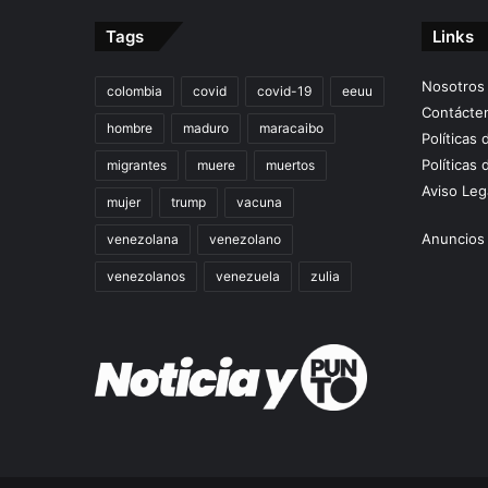
Tags
Links
Nosotros
colombia
covid
covid-19
eeuu
Contácte
hombre
maduro
maracaibo
Políticas
Políticas 
migrantes
muere
muertos
Aviso Leg
mujer
trump
vacuna
Anuncios 
venezolana
venezolano
venezolanos
venezuela
zulia