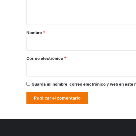
n
t
a
r
Nombre
*
i
o
*
Correo electrónico
*
Guarda mi nombre, correo electrónico y web en este 