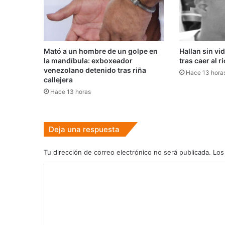
Mató a un hombre de un golpe en
Hallan sin vi
la mandíbula: exboxeador
tras caer al r
venezolano detenido tras riña
Hace 13 hora
callejera
Hace 13 horas
Deja una respuesta
Tu dirección de correo electrónico no será publicada.
Los
C
o
m
e