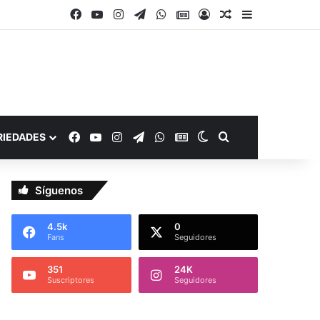
Facebook
YouTube
Instagram
Telegram
WhatsApp
Google Noticias
Acceso
Publicación al a
Barra lateral
Facebook
YouTube
Instagram
Telegram
WhatsApp
Google Noticias
Switch skin
Buscar por
RIEDADES
Síguenos
4.5k
0
Fans
Seguidores
351
24K
Suscriptores
Seguidores