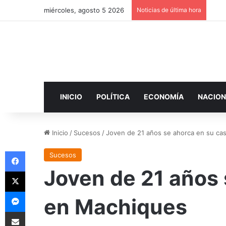
miércoles, agosto 5 2026
Noticias de última hora
INICIO
POLÍTICA
ECONOMÍA
NACION
Inicio
/
Sucesos
/
Joven de 21 años se ahorca en su ca
Facebook
Sucesos
Joven de 21 años 
X
Messenger
en Machiques
Compartir por correo electrónico