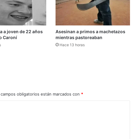
da a joven de 22 años
Asesinan a primos a machetazos
ío Caroní
mientras pastoreaban
s
Hace 13 horas
 campos obligatorios están marcados con
*