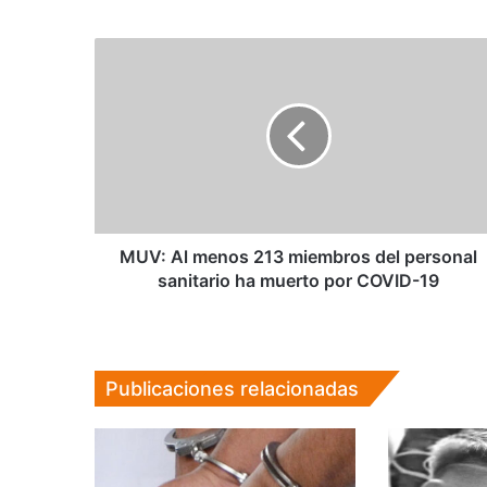
MUV:
Al
menos
213
miembros
del
personal
sanitario
ha
muerto
MUV: Al menos 213 miembros del personal
por
sanitario ha muerto por COVID-19
COVID-
19
Publicaciones relacionadas