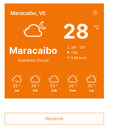
Maracaibo, VE
28
℃
Maracaibo
28º - 28º
73%
5.66 km/h
Scattered Clouds
33
34
33
35
35
℃
℃
℃
℃
℃
Jue
Vie
Sáb
Dom
Lun
Reciente