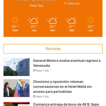
2.98 km/h
Clear Sky
35
35
36
37
36
℃
℃
℃
℃
℃
Dom
Lun
Mar
Mié
Jue
Reciente
General Motors evalúa eventual regreso a
Venezuela
Hace 1 día
Chavismo y oposición retoman
conversaciones en el Hotel Meliá sin
acceso para periodistas
Hace 1 día
Comienza entrega de bono de 49 $: Sepa