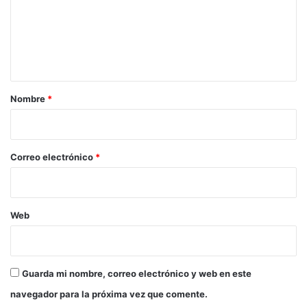
e
n
t
a
r
Nombre
*
i
o
*
Correo electrónico
*
Web
Guarda mi nombre, correo electrónico y web en este
navegador para la próxima vez que comente.