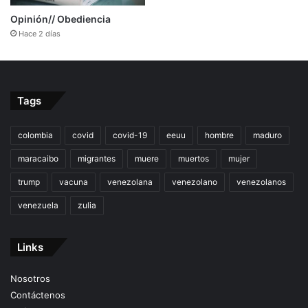
Opinión// Obediencia
Hace 2 días
Tags
colombia
covid
covid-19
eeuu
hombre
maduro
maracaibo
migrantes
muere
muertos
mujer
trump
vacuna
venezolana
venezolano
venezolanos
venezuela
zulia
Links
Nosotros
Contáctenos