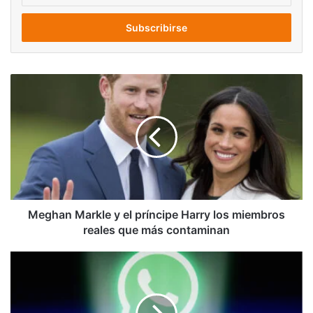
correo
electrónico
Meghan
Markle
y
el
príncipe
Harry
los
miembros
reales
que
Meghan Markle y el príncipe Harry los miembros
más
reales que más contaminan
contaminan
WhatsApp
dejará
de
funcionar