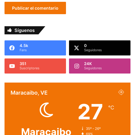
Síguenos
4.5k
0
Fans
Seguidores
351
24K
Suscriptores
Seguidores
Maracaibo, VE
27
℃
Maracaibo
35º - 26º
69%