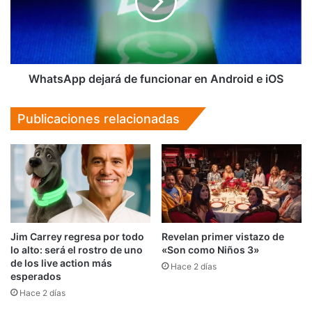
en
Android
e
iOS
WhatsApp dejará de funcionar en Android e iOS
Publicaciones relacionadas
Jim Carrey regresa por todo
Revelan primer vistazo de
lo alto: será el rostro de uno
«Son como Niños 3»
de los live action más
Hace 2 días
esperados
Hace 2 días