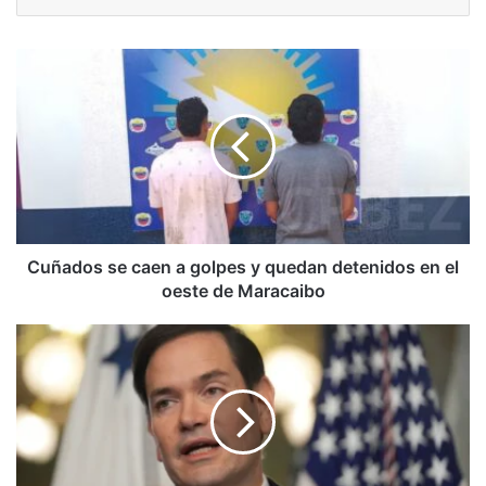
Cuñados
se
caen
a
golpes
y
quedan
detenidos
en
el
Cuñados se caen a golpes y quedan detenidos en el
oeste
oeste de Maracaibo
de
Maracaibo
Marco
Rubio:
“Queremos
la
captura
de
toda