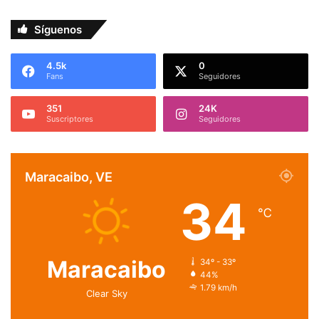
Síguenos
4.5k
0
Fans
Seguidores
351
24K
Suscriptores
Seguidores
Maracaibo, VE
34
℃
Maracaibo
34º - 33º
44%
1.79 km/h
Clear Sky