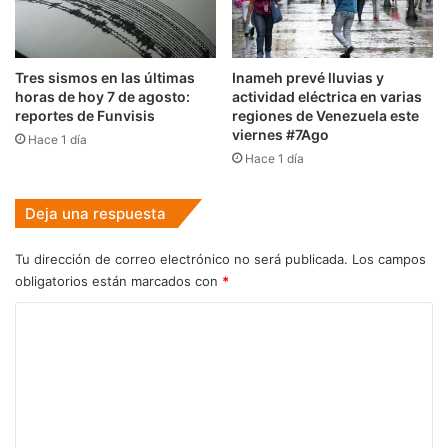
Tres sismos en las últimas
Inameh prevé lluvias y
horas de hoy 7 de agosto:
actividad eléctrica en varias
reportes de Funvisis
regiones de Venezuela este
viernes #7Ago
Hace 1 día
Hace 1 día
Deja una respuesta
Tu dirección de correo electrónico no será publicada.
Los campos
obligatorios están marcados con
*
C
o
m
e
n