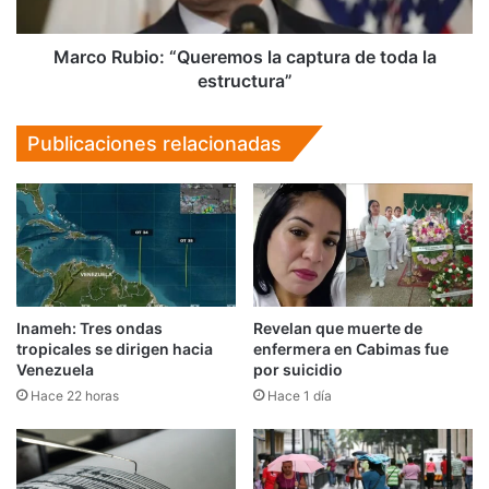
la
estructura”
Marco Rubio: “Queremos la captura de toda la
estructura”
Publicaciones relacionadas
Inameh: Tres ondas
Revelan que muerte de
tropicales se dirigen hacia
enfermera en Cabimas fue
Venezuela
por suicidio
Hace 22 horas
Hace 1 día