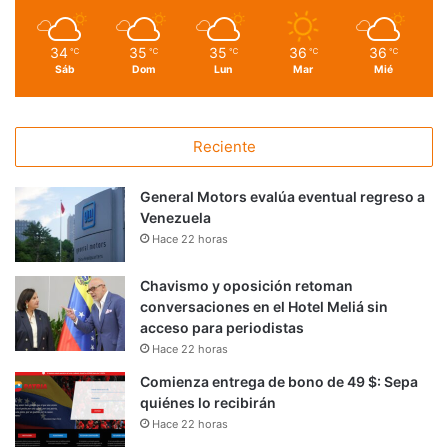
34
35
35
36
36
℃
℃
℃
℃
℃
Sáb
Dom
Lun
Mar
Mié
Reciente
General Motors evalúa eventual regreso a
Venezuela
Hace 22 horas
Chavismo y oposición retoman
conversaciones en el Hotel Meliá sin
acceso para periodistas
Hace 22 horas
Comienza entrega de bono de 49 $: Sepa
quiénes lo recibirán
Hace 22 horas