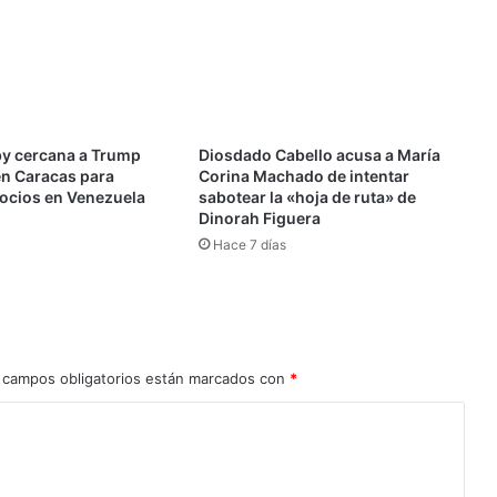
Chacao
este
14
de
mayo
by cercana a Trump
Diosdado Cabello acusa a María
en Caracas para
Corina Machado de intentar
ocios en Venezuela
sabotear la «hoja de ruta» de
Dinorah Figuera
Hace 7 días
 campos obligatorios están marcados con
*