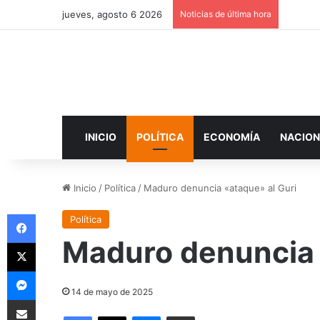
jueves, agosto 6 2026
Noticias de última hora
INICIO
POLÍTICA
ECONOMÍA
NACION
Inicio
/
Política
/
Maduro denuncia «ataque» al Guri
Facebook
Política
Maduro denuncia 
X
Messenger
14 de mayo de 2025
Compartir por correo electrónico
Facebook
X
Messenger
Compartir por correo electrónico