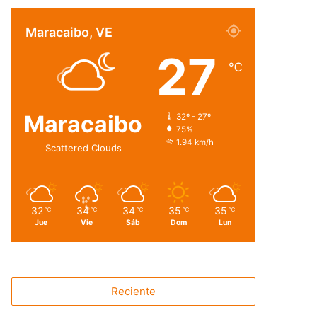
Maracaibo, VE
27
℃
Maracaibo
32º - 27º
75%
1.94 km/h
Scattered Clouds
32
34
34
35
35
℃
℃
℃
℃
℃
Jue
Vie
Sáb
Dom
Lun
Reciente