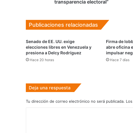
garantía
transparencia electoral”
de
transparencia
electoral”
Publicaciones relacionadas
Senado de EE. UU. exige
Firma de lob
elecciones libres en Venezuela y
abre oficina 
presiona a Delcy Rodríguez
impulsar neg
Hace 20 horas
Hace 7 días
Deja una respuesta
Tu dirección de correo electrónico no será publicada.
Los
C
o
m