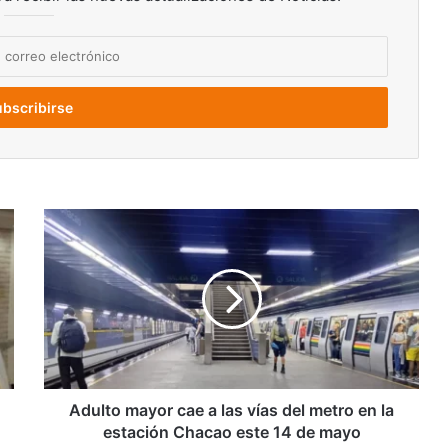
Adulto
mayor
cae
a
las
vías
del
metro
en
la
Adulto mayor cae a las vías del metro en la
estación
estación Chacao este 14 de mayo