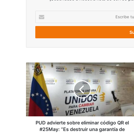
Escribe
tu
correo
electrónico
PUD
advierte
sobre
eliminar
código
QR
el
#25May:
“Es
destruir
PUD advierte sobre eliminar código QR el
una
#25May: “Es destruir una garantía de