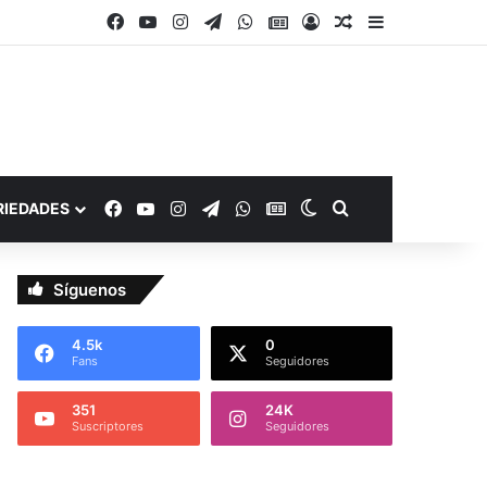
Facebook
YouTube
Instagram
Telegram
WhatsApp
Google Noticias
Acceso
Publicación al a
Barra lateral
Facebook
YouTube
Instagram
Telegram
WhatsApp
Google Noticias
Switch skin
Buscar por
RIEDADES
Síguenos
4.5k
0
Fans
Seguidores
351
24K
Suscriptores
Seguidores