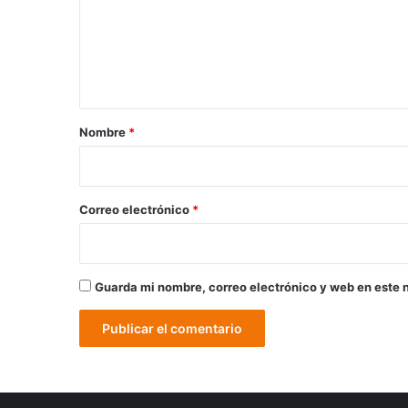
e
n
t
a
r
Nombre
*
i
o
*
Correo electrónico
*
Guarda mi nombre, correo electrónico y web en este 