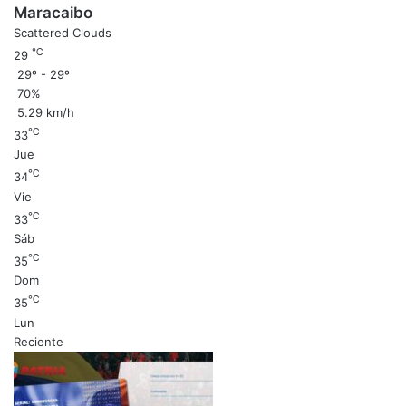
Maracaibo
Scattered Clouds
℃
29
29º - 29º
70%
5.29 km/h
℃
33
Jue
℃
34
Vie
℃
33
Sáb
℃
35
Dom
℃
35
Lun
Reciente