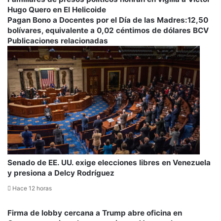
de
Hugo Quero en El Helicoide
presos
Pagan
Pagan Bono a Docentes por el Día de las Madres:12,50
políticos
Bono
bolívares, equivalente a 0,02 céntimos de dólares BCV
honran
a
Publicaciones relacionadas
en
Docentes
vigilia
por
a
el
Víctor
Día
Hugo
de
Quero
las
en
Madres:12,50
El
bolívares,
Helicoide
equivalente
a
0,02
Senado de EE. UU. exige elecciones libres en Venezuela
céntimos
y presiona a Delcy Rodríguez
de
dólares
Hace 12 horas
BCV
Firma de lobby cercana a Trump abre oficina en