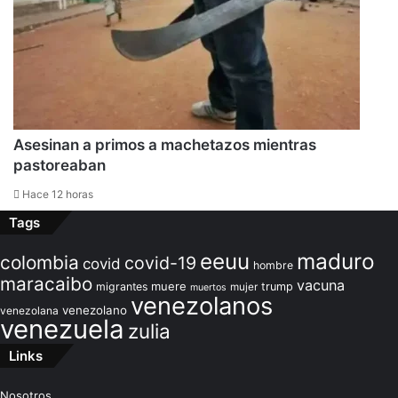
Asesinan a primos a machetazos mientras
pastoreaban
Hace 12 horas
Tags
maduro
eeuu
colombia
covid-19
covid
hombre
maracaibo
vacuna
muere
migrantes
trump
mujer
muertos
venezolanos
venezolano
venezolana
venezuela
zulia
Links
Nosotros