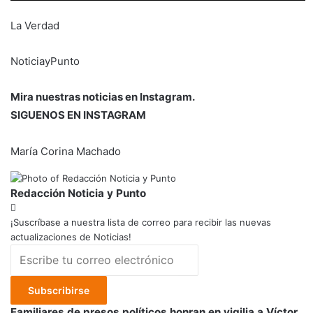
La Verdad
NoticiayPunto
Mira nuestras noticias en Instagram.
SIGUENOS EN INSTAGRAM
María Corina Machado
Redacción Noticia y Punto
¡Suscríbase a nuestra lista de correo para recibir las nuevas
actualizaciones de Noticias!
Escribe
tu
correo
electrónico
Familiares
Familiares de presos políticos honran en vigilia a Víctor