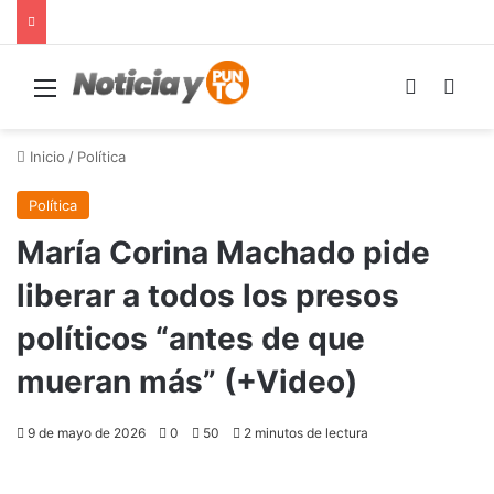
Menú
Switch s
Bus
Inicio
/
Política
Política
María Corina Machado pide
liberar a todos los presos
políticos “antes de que
mueran más” (+Video)
9 de mayo de 2026
0
50
2 minutos de lectura