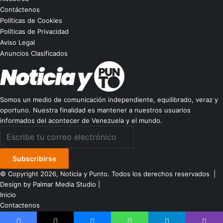
Contáctenos
Políticas de Cookies
Políticas de Privacidad
Aviso Legal
Anuncios Clasificados
Somos un medio de comunicación independiente, equilibrado, veraz y
oportuno. Nuestra finalidad es mantener a nuestros usuarios
informados del acontecer de Venezuela y el mundo.
Escribe
tu
correo
electrónico
© Copyright 2026, Noticia y Punto. Todos los derechos reservados |
Design by Palmar Media Studio
|
Inicio
Contactenos
Google
WhatsAp
Telegr
Inst
Y