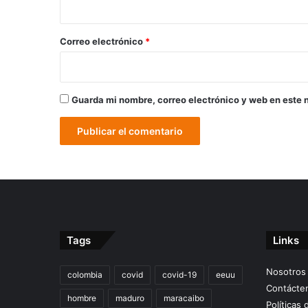
o
*
Correo electrónico
*
Guarda mi nombre, correo electrónico y web en este 
Tags
Links
Nosotros
colombia
covid
covid-19
eeuu
Contácte
hombre
maduro
maracaibo
Políticas