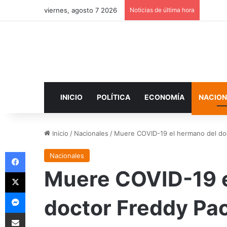
viernes, agosto 7 2026
Noticias de última hora
INICIO
POLÍTICA
ECONOMÍA
NACION
Inicio
/
Nacionales
/
Muere COVID-19 el hermano del do
Facebook
Nacionales
Muere COVID-19 e
X
Messenger
doctor Freddy Pa
Compartir por correo electrónico