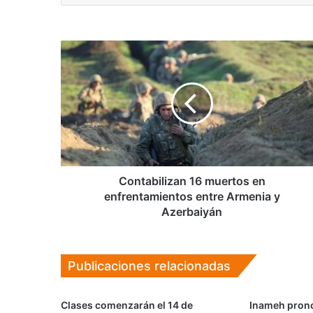
Contabilizan
16
muertos
en
enfrentamientos
entre
Armenia
y
Azerbaiyán
Contabilizan 16 muertos en
enfrentamientos entre Armenia y
Azerbaiyán
Publicaciones relacionadas
Clases comenzarán el 14 de
Inameh pron