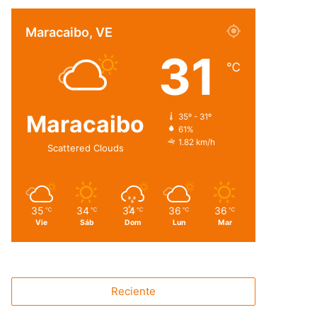
Maracaibo, VE
31
℃
Maracaibo
35º - 31º
61%
1.82 km/h
Scattered Clouds
35
34
34
36
36
℃
℃
℃
℃
℃
Vie
Sáb
Dom
Lun
Mar
Reciente