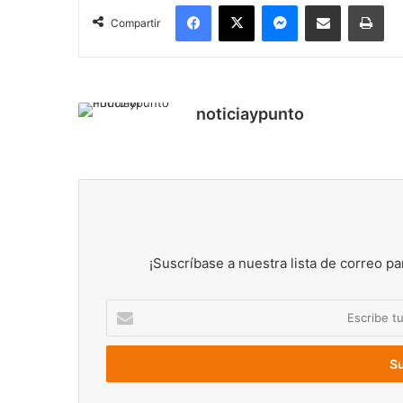
Facebook
X
Messenger
Compartir por correo electrónico
Imp
Compartir
noticiaypunto
¡Suscríbase a nuestra lista de correo pa
Escribe
tu
correo
electrónico