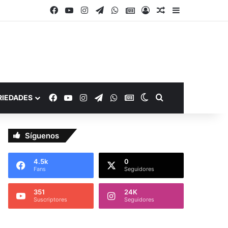
Facebook
YouTube
Instagram
Telegram
WhatsApp
Google Noticias
Acceso
Publicación al a
Barra lateral
Facebook
YouTube
Instagram
Telegram
WhatsApp
Google Noticias
Switch skin
Buscar por
RIEDADES
Síguenos
4.5k
0
Fans
Seguidores
351
24K
Suscriptores
Seguidores