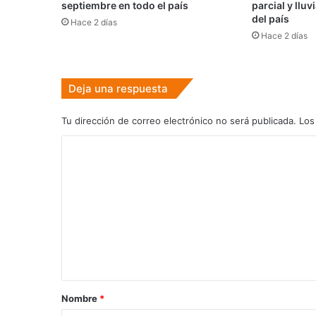
septiembre en todo el país
parcial y llu
del país
Hace 2 días
Hace 2 días
Deja una respuesta
Tu dirección de correo electrónico no será publicada.
Los
C
o
m
e
n
t
a
r
Nombre
*
i