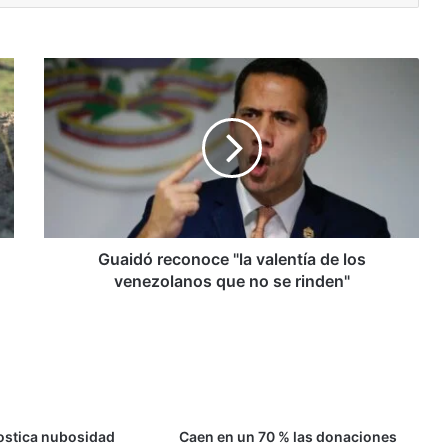
Guaidó
reconoce
"la
valentía
de
los
venezolanos
que
no
se
Guaidó reconoce "la valentía de los
rinden"
venezolanos que no se rinden"
ostica nubosidad
Caen en un 70 % las donaciones