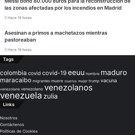
Messi donó 80.000 euros para la reconstrucción de
las zonas afectadas por los incendios en Madrid
Hace 18 horas
Asesinan a primos a machetazos mientras
pastoreaban
Hace 18 horas
Tags
maduro
eeuu
colombia
covid-19
covid
hombre
maracaibo
vacuna
muere
migrantes
trump
mujer
muertos
venezolanos
venezolano
venezolana
venezuela
zulia
Links
Nosotros
Contáctenos
Políticas de Cookies