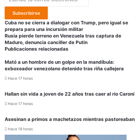
tu
correo
electrónico
Cuba
Cuba no se cierra a dialogar con Trump, pero igual se
no
prepara para una incursión militar
se
Rusia
Rusia pierde terreno en Venezuela tras captura de
cierra
pierde
Maduro, denuncia canciller de Putin
a
terreno
Publicaciones relacionadas
dialogar
en
con
Venezuela
Mató a un hombre de un golpe en la mandíbula:
Trump,
tras
exboxeador venezolano detenido tras riña callejera
pero
captura
Hace 17 horas
igual
de
se
Maduro,
Hallan sin vida a joven de 22 años tras caer al río Caroní
prepara
denuncia
para
canciller
Hace 17 horas
una
de
incursión
Putin
Asesinan a primos a machetazos mientras pastoreaban
militar
Hace 18 horas