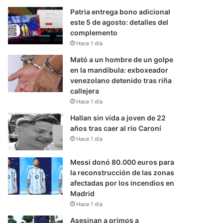
Patria entrega bono adicional
este 5 de agosto: detalles del
complemento
Hace 1 día
Mató a un hombre de un golpe
en la mandíbula: exboxeador
venezolano detenido tras riña
callejera
Hace 1 día
Hallan sin vida a joven de 22
años tras caer al río Caroní
Hace 1 día
Messi donó 80.000 euros para
la reconstrucción de las zonas
afectadas por los incendios en
Madrid
Hace 1 día
Asesinan a primos a