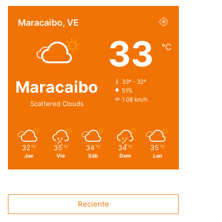
Maracaibo, VE
33
℃
Maracaibo
33º - 32º
51%
1.08 km/h
Scattered Clouds
32
35
34
34
35
℃
℃
℃
℃
℃
Jue
Vie
Sáb
Dom
Lun
Reciente