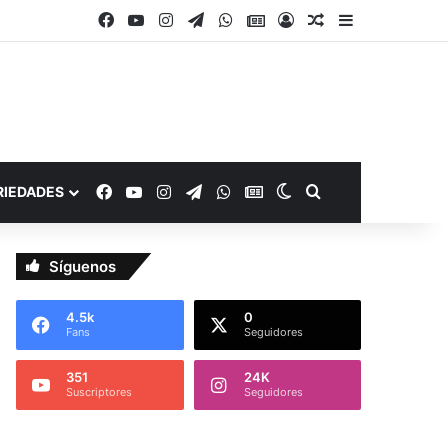
Facebook
YouTube
Instagram
Telegram
WhatsApp
Google Noticias
Acceso
Publicación al a
Barra lateral
Facebook
YouTube
Instagram
Telegram
WhatsApp
Google Noticias
Switch skin
Buscar por
RIEDADES
Síguenos
4.5k
0
Fans
Seguidores
351
24K
Suscriptores
Seguidores