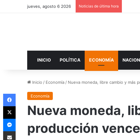
jueves, agosto 6 2026
Noticias de última hora
INICIO
POLÍTICA
ECONOMÍA
NACION
Inicio
/
Economía
/
Nueva moneda, libre cambio y más pr
Facebook
Economía
Nueva moneda, li
X
Messenger
producción vencer
Compartir por correo electrónico