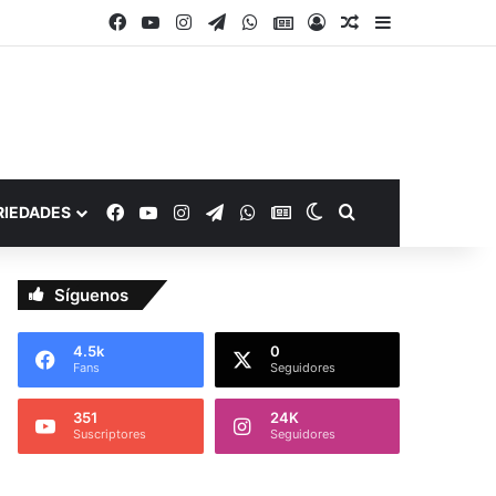
Facebook
YouTube
Instagram
Telegram
WhatsApp
Google Noticias
Acceso
Publicación al a
Barra lateral
Facebook
YouTube
Instagram
Telegram
WhatsApp
Google Noticias
Switch skin
Buscar por
RIEDADES
Síguenos
4.5k
0
Fans
Seguidores
351
24K
Suscriptores
Seguidores