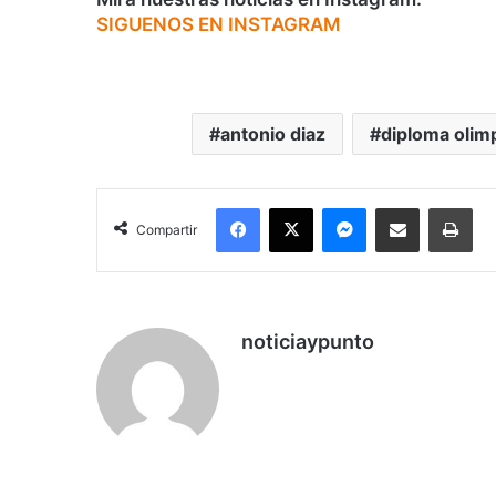
SIGUENOS EN INSTAGRAM
antonio diaz
diploma olim
Facebook
X
Messenger
Compartir por correo electrónico
Imp
Compartir
noticiaypunto