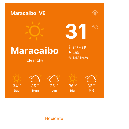
Maracaibo, VE
31
℃
Maracaibo
34º - 31º
46%
1.42 km/h
Clear Sky
34
35
35
36
36
℃
℃
℃
℃
℃
Sáb
Dom
Lun
Mar
Mié
Reciente