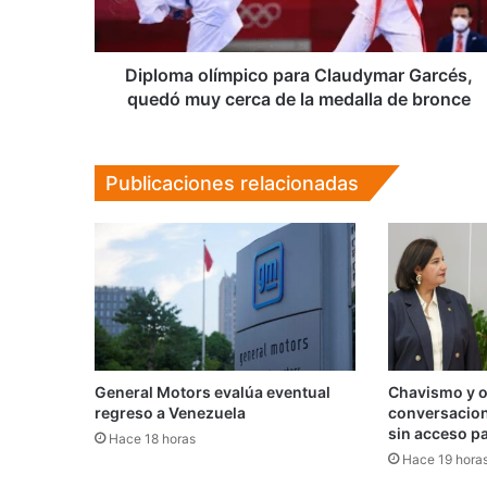
muy
cerca
de
la
Diploma olímpico para Claudymar Garcés,
medalla
quedó muy cerca de la medalla de bronce
de
bronce
Publicaciones relacionadas
General Motors evalúa eventual
Chavismo y 
regreso a Venezuela
conversacione
sin acceso pa
Hace 18 horas
Hace 19 hora