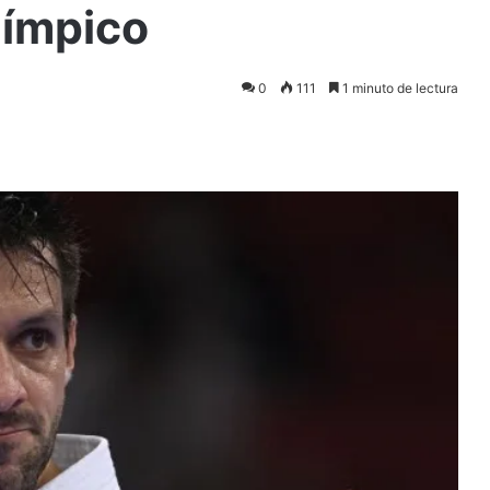
límpico
0
111
1 minuto de lectura