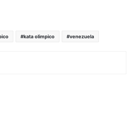
pico
kata olimpico
venezuela
rimir