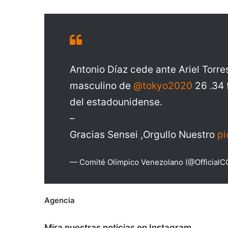
Antonio Díaz cede ante Ariel Torre
masculino de
@tokyo2020
26 .34 
del estadounidense.
–
Gracias Sensei ,Orgullo Nuestro
pi
— Comité Olímpico Venezolano (@Official
Agencia
Mira nuestras noticias en Instagram.