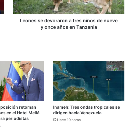
de
nueve
y
once
Leones se devoraron a tres niños de nueve
años
y once años en Tanzania
en
Tanzania
oposición retoman
Inameh: Tres ondas tropicales se
s en el Hotel Meliá
dirigen hacia Venezuela
ra periodistas
Hace 19 horas
s