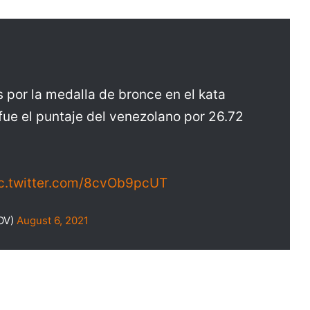
s por la medalla de bronce en el kata
fue el puntaje del venezolano por 26.72
c.twitter.com/8cvOb9pcUT
COV)
August 6, 2021