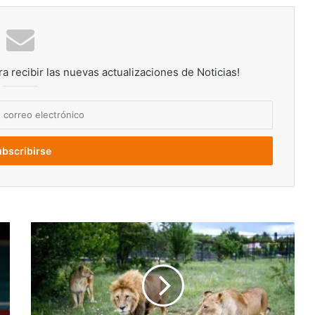
ra recibir las nuevas actualizaciones de Noticias!
Leones
se
devoraron
a
tres
niños