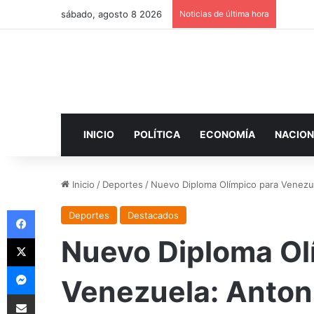
sábado, agosto 8 2026
Noticias de última hora
INICIO
POLÍTICA
ECONOMÍA
NACION
Inicio
/
Deportes
/
Nuevo Diploma Olímpico para Venezue
Facebook
Deportes
Destacados
X
Nuevo Diploma Ol
Messenger
Venezuela: Antoni
Compartir por correo electrónico