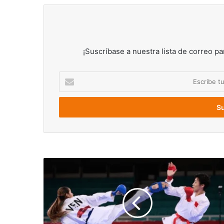
¡Suscríbase a nuestra lista de correo pa
Escribe
tu
correo
electrónico
Diploma
olímpico
para
Claudymar
Garcés,
quedó