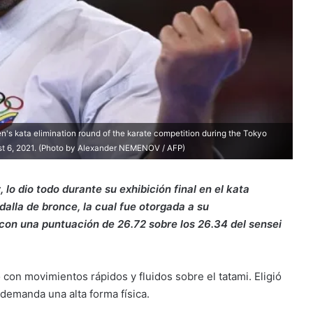
's kata elimination round of the karate competition during the Tokyo
t 6, 2021. (Photo by Alexander NEMENOV / AFP)
lo dio todo durante su exhibición final en el kata
dalla de bronce, la cual fue otorgada a su
 con una puntuación de 26.72 sobre los 26.34 del sensei
ó con movimientos rápidos y fluidos sobre el tatami. Eligió
demanda una alta forma física.