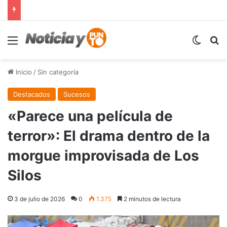
Menú
Switch
B
Inicio
/
Sin categoría
Destacados
Sucesos
«Parece una película de
terror»: El drama dentro de la
morgue improvisada de Los
Silos
3 de julio de 2026
0
1.375
2 minutos de lectura