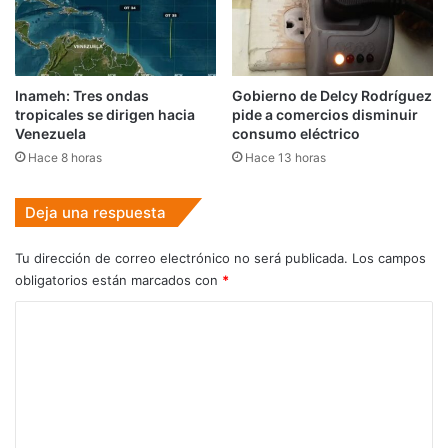
Inameh: Tres ondas
Gobierno de Delcy Rodríguez
tropicales se dirigen hacia
pide a comercios disminuir
Venezuela
consumo eléctrico
Hace 8 horas
Hace 13 horas
Deja una respuesta
Tu dirección de correo electrónico no será publicada.
Los campos
obligatorios están marcados con
*
C
o
m
e
n