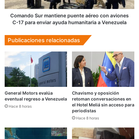
C-
17
para
Comando Sur mantiene puente aéreo con aviones
enviar
C-17 para enviar ayuda humanitaria a Venezuela
ayuda
humanitaria
Publicaciones relacionadas
a
Venezuela
General Motors evalúa
Chavismo y oposición
eventual regreso a Venezuela
retoman conversaciones en
el Hotel Meliá sin acceso para
Hace 8 horas
periodistas
Hace 8 horas