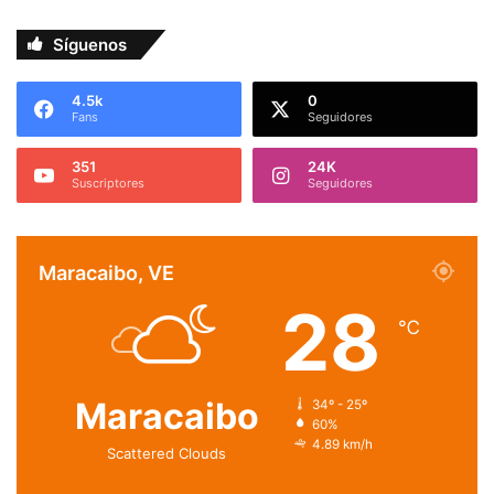
Síguenos
4.5k
0
Fans
Seguidores
351
24K
Suscriptores
Seguidores
Maracaibo, VE
28
℃
Maracaibo
34º - 25º
60%
4.89 km/h
Scattered Clouds