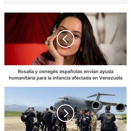
Rosalía
y
oenegés
españolas
envían
ayuda
humanitaria
para
la
infancia
Rosalía y oenegés españolas envían ayuda
afectada
humanitaria para la infancia afectada en Venezuela
en
Venezuela
Comando
Sur
mantiene
puente
aéreo
con
aviones