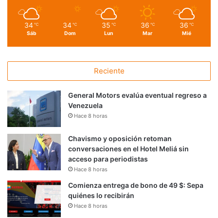
34
34
35
36
36
℃
℃
℃
℃
℃
Sáb
Dom
Lun
Mar
Mié
Reciente
General Motors evalúa eventual regreso a
Venezuela
Hace 8 horas
Chavismo y oposición retoman
conversaciones en el Hotel Meliá sin
acceso para periodistas
Hace 8 horas
Comienza entrega de bono de 49 $: Sepa
quiénes lo recibirán
Hace 8 horas