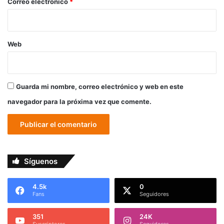
*
Correo electrónico
*
Web
Guarda mi nombre, correo electrónico y web en este
navegador para la próxima vez que comente.
Síguenos
4.5k
0
Fans
Seguidores
351
24K