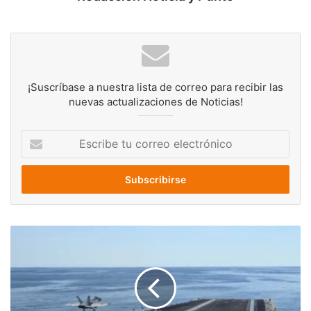
¡Suscríbase a nuestra lista de correo para recibir las
nuevas actualizaciones de Noticias!
Escribe
tu
correo
electrónico
El
Gerald
R.
Ford
regresa
a