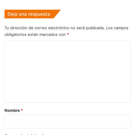
Deja una respuesta
Tu dirección de correo electrónico no será publicada.
Los campos
obligatorios están marcados con
*
C
o
m
e
n
t
a
r
Nombre
*
i
o