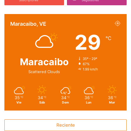
Suscriptores
Seguidores
Maracaibo, VE
29
℃
Maracaibo
35º - 29º
67%
1.99 km/h
Scattered Clouds
35
34
34
36
36
℃
℃
℃
℃
℃
Vie
Sáb
Dom
Lun
Mar
Reciente