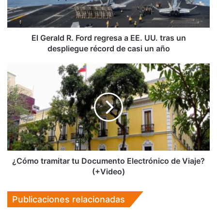
EE.
UU.
tras
un
El Gerald R. Ford regresa a EE. UU. tras un
despliegue
despliegue récord de casi un año
récord
de
¿Cómo
casi
tramitar
un
tu
año
Documento
Electrónico
de
Viaje?
(+Video)
¿Cómo tramitar tu Documento Electrónico de Viaje?
(+Video)
Publicaciones relacionadas