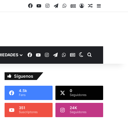
Facebook
YouTube
Instagram
Telegram
WhatsApp
Google Noticias
Acceso
Publicación al a
Barra lateral
Facebook
YouTube
Instagram
Telegram
WhatsApp
Google Noticias
Switch skin
Buscar por
RIEDADES
Síguenos
4.5k
0
Fans
Seguidores
351
24K
Suscriptores
Seguidores