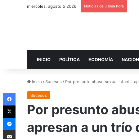
miércoles, agosto 5 2026
Noticias de última hora
INICIO
POLÍTICA
ECONOMÍA
NACION
Inicio
/
Sucesos
/
Por presunto abuso sexual infantil, a
Facebook
Sucesos
Por presunto abuso
X
Messenger
apresan a un trío
Compartir por correo electrónico