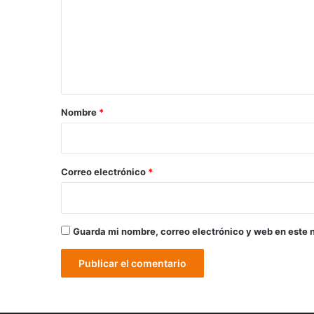
m
e
n
t
a
r
Nombre
*
i
o
*
Correo electrónico
*
Guarda mi nombre, correo electrónico y web en este 