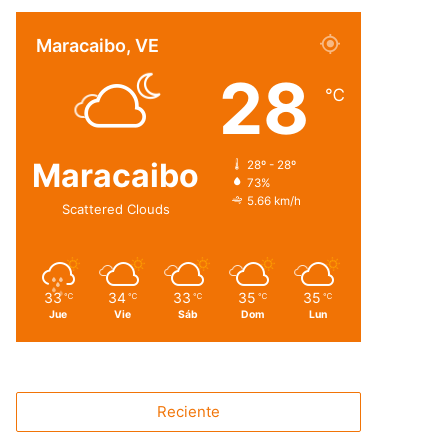
Maracaibo, VE
28
℃
Maracaibo
28º - 28º
73%
5.66 km/h
Scattered Clouds
33
34
33
35
35
℃
℃
℃
℃
℃
Jue
Vie
Sáb
Dom
Lun
Reciente