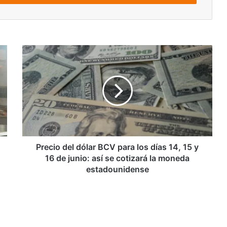
Precio
del
dólar
BCV
para
los
días
14,
15
y
Precio del dólar BCV para los días 14, 15 y
16
16 de junio: así se cotizará la moneda
de
estadounidense
junio:
así
se
cotizará
la