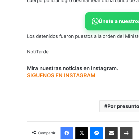
cuerpo policial logró desmantelar dicha banda de a
Únete a nuestros
Los detenidos fueron puestos a la orden del Minist
NotiTarde
Mira nuestras noticias en Instagram.
SIGUENOS EN INSTAGRAM
Por presunto
Facebook
X
Messenger
Compartir por correo electrónico
Imp
Compartir