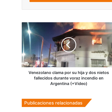
Venezolano
clama
por
su
hija
y
dos
nietos
fallecidos
durante
Venezolano clama por su hija y dos nietos
voraz
fallecidos durante voraz incendio en
incendio
Argentina (+Video)
en
Argentina
(+Video)
Publicaciones relacionadas