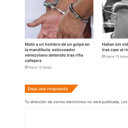
Mató a un hombre de un golpe en
Hallan sin vi
la mandíbula: exboxeador
tras caer al r
venezolano detenido tras riña
Hace 13 hora
callejera
Hace 12 horas
Deja una respuesta
Tu dirección de correo electrónico no será publicada.
Los
C
o