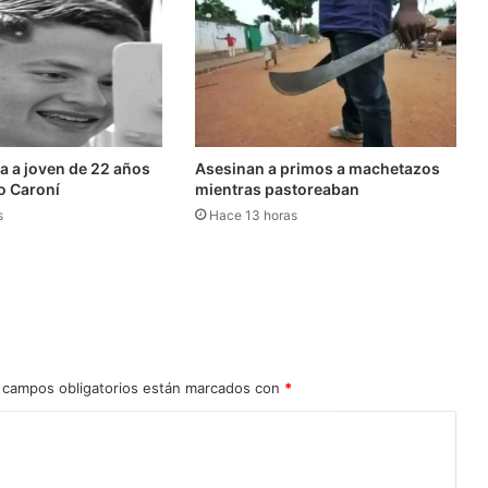
moneda
estadounidense
da a joven de 22 años
Asesinan a primos a machetazos
ío Caroní
mientras pastoreaban
s
Hace 13 horas
 campos obligatorios están marcados con
*