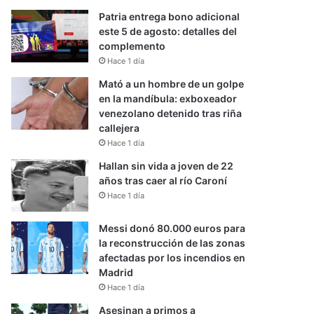
Patria entrega bono adicional
este 5 de agosto: detalles del
complemento
Hace 1 día
Mató a un hombre de un golpe
en la mandíbula: exboxeador
venezolano detenido tras riña
callejera
Hace 1 día
Hallan sin vida a joven de 22
años tras caer al río Caroní
Hace 1 día
Messi donó 80.000 euros para
la reconstrucción de las zonas
afectadas por los incendios en
Madrid
Hace 1 día
Asesinan a primos a