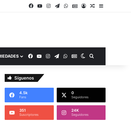
Facebook
YouTube
Instagram
Telegram
WhatsApp
Google Noticias
Acceso
Publicación al a
Barra lateral
Facebook
YouTube
Instagram
Telegram
WhatsApp
Google Noticias
Switch skin
Buscar por
RIEDADES
Síguenos
4.5k
0
Fans
Seguidores
351
24K
Suscriptores
Seguidores