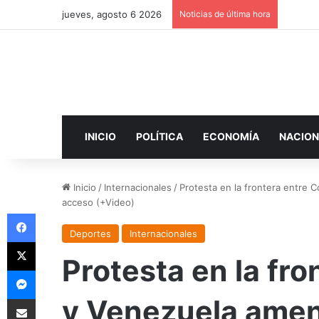
jueves, agosto 6 2026
Noticias de última hora
INICIO
POLÍTICA
ECONOMÍA
NACION
Inicio
/
Internacionales
/
Protesta en la frontera entre 
acceso (+Video)
Facebook
Deportes
Internacionales
X
Protesta en la fr
Messenger
Compartir por correo electrónico
y Venezuela amen