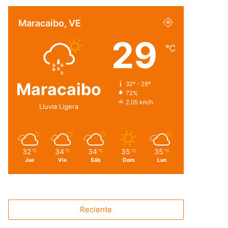
Maracaibo, VE
29
℃
Maracaibo
32º - 28º
72%
2.05 km/h
Lluvia Ligera
32
34
34
35
35
℃
℃
℃
℃
℃
Jue
Vie
Sáb
Dom
Lun
Reciente