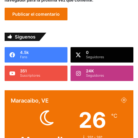
Síguenos
4.5k
0
Fans
Seguidores
351
24K
Suscriptores
Seguidores
Maracaibo, VE
26
℃
35º - 26º