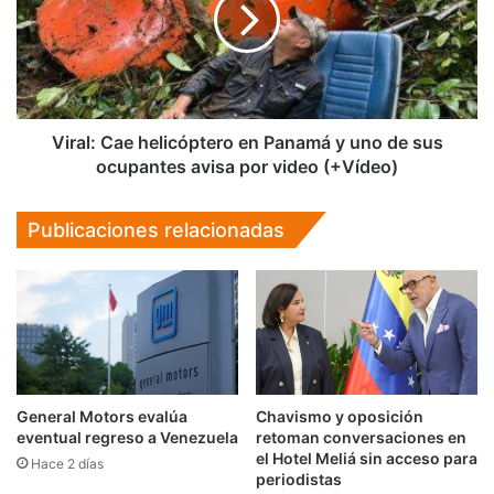
Panamá
y
uno
de
sus
ocupantes
Viral: Cae helicóptero en Panamá y uno de sus
avisa
ocupantes avisa por video (+Vídeo)
por
video
Publicaciones relacionadas
(+Vídeo)
General Motors evalúa
Chavismo y oposición
eventual regreso a Venezuela
retoman conversaciones en
el Hotel Meliá sin acceso para
Hace 2 días
periodistas