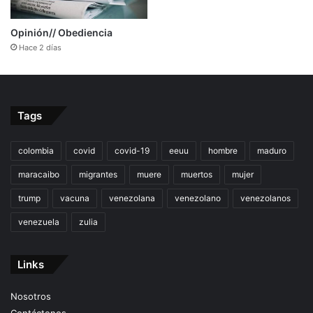
Opinión// Obediencia
Hace 2 días
Tags
colombia
covid
covid-19
eeuu
hombre
maduro
maracaibo
migrantes
muere
muertos
mujer
trump
vacuna
venezolana
venezolano
venezolanos
venezuela
zulia
Links
Nosotros