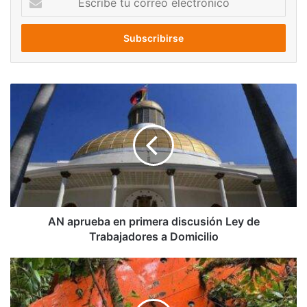
tu
correo
electrónico
AN
aprueba
en
primera
discusión
Ley
de
Trabajadores
a
Domicilio
AN aprueba en primera discusión Ley de
Trabajadores a Domicilio
Viral:
Cae
helicóptero
en