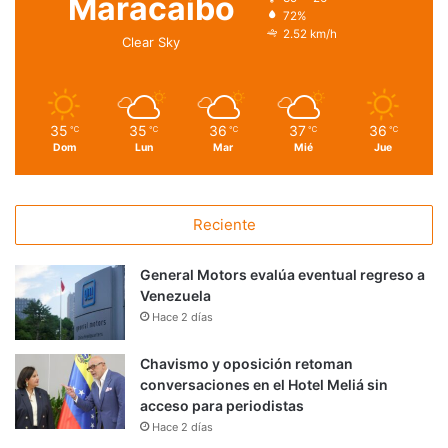
Maracaibo
72%
2.52 km/h
Clear Sky
35
35
36
37
36
℃
℃
℃
℃
℃
Dom
Lun
Mar
Mié
Jue
Reciente
General Motors evalúa eventual regreso a
Venezuela
Hace 2 días
Chavismo y oposición retoman
conversaciones en el Hotel Meliá sin
acceso para periodistas
Hace 2 días