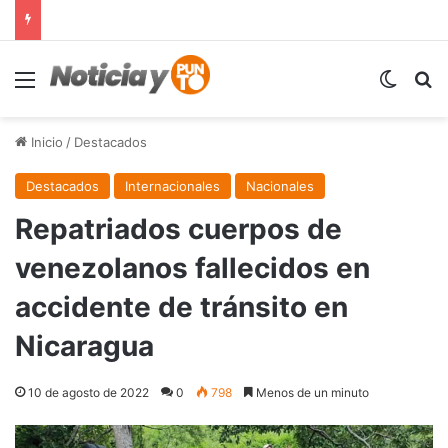
Menú
Switch
B
Inicio
/
Destacados
Destacados
Internacionales
Nacionales
Repatriados cuerpos de
venezolanos fallecidos en
accidente de tránsito en
Nicaragua
10 de agosto de 2022
0
798
Menos de un minuto