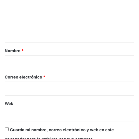
m
e
n
t
a
r
Nombre
*
i
o
*
Correo electrónico
*
Web
Guarda mi nombre, correo electrónico y web en este
navegador para la próxima vez que comente.