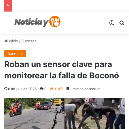
Menú
Switch
B
Inicio
/
Sucesos
Sucesos
Roban un sensor clave para
monitorear la falla de Boconó
6 de julio de 2026
0
1.357
1 minuto de lectura