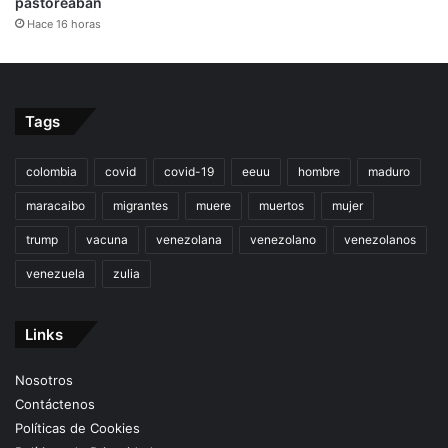
pastoreaban
Hace 16 horas
Tags
colombia
covid
covid-19
eeuu
hombre
maduro
maracaibo
migrantes
muere
muertos
mujer
trump
vacuna
venezolana
venezolano
venezolanos
venezuela
zulia
Links
Nosotros
Contáctenos
Políticas de Cookies