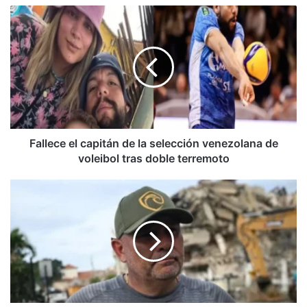
Fallece
el
capitán
de
la
selección
venezolana
de
voleibol
tras
Fallece el capitán de la selección venezolana de
doble
voleibol tras doble terremoto
terremoto
Hallan
sin
vida
a
la
esposa
e
hija
del