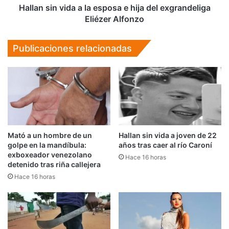
exgrandeliga
Hallan sin vida a la esposa e hija del exgrandeliga
Eliézer
Eliézer Alfonzo
Alfonzo
Publicaciones relacionadas
Mató a un hombre de un
Hallan sin vida a joven de 22
golpe en la mandíbula:
años tras caer al río Caroní
exboxeador venezolano
Hace 16 horas
detenido tras riña callejera
Hace 16 horas