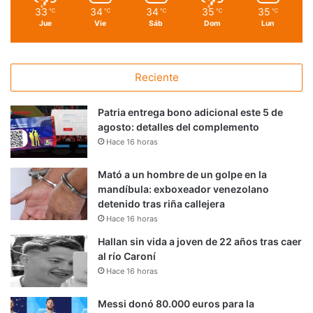
33
34
34
35
35
℃
℃
℃
℃
℃
Jue
Vie
Sáb
Dom
Lun
Reciente
Patria entrega bono adicional este 5 de
agosto: detalles del complemento
Hace 16 horas
Mató a un hombre de un golpe en la
mandíbula: exboxeador venezolano
detenido tras riña callejera
Hace 16 horas
Hallan sin vida a joven de 22 años tras caer
al río Caroní
Hace 16 horas
Messi donó 80.000 euros para la