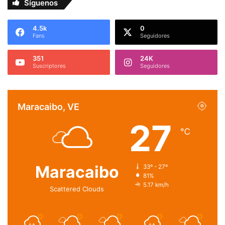
Síguenos
4.5k
0
Fans
Seguidores
351
24K
Suscriptores
Seguidores
Maracaibo, VE
27
℃
Maracaibo
33º - 27º
81%
5.17 km/h
Scattered Clouds