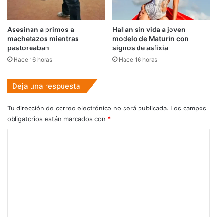
Asesinan a primos a
Hallan sin vida a joven
machetazos mientras
modelo de Maturín con
pastoreaban
signos de asfixia
Hace 16 horas
Hace 16 horas
Deja una respuesta
Tu dirección de correo electrónico no será publicada.
Los campos
obligatorios están marcados con
*
C
o
m
e
n
t