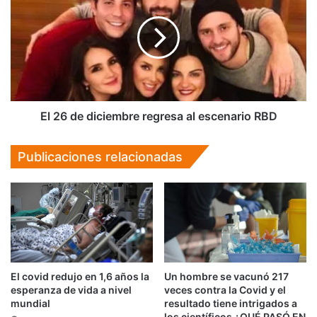
de
diciembre
regresa
al
escenario
RBD
El 26 de diciembre regresa al escenario RBD
Publicaciones relacionadas
El covid redujo en 1,6 años la
Un hombre se vacunó 217
esperanza de vida a nivel
veces contra la Covid y el
mundial
resultado tiene intrigados a
los científicos ¿QUÉ PASÓ EN