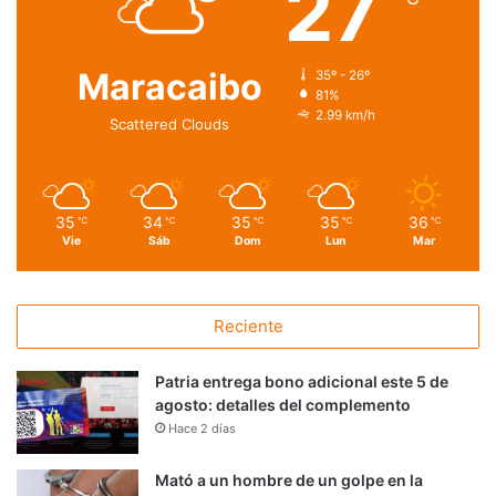
27
Maracaibo
35º - 26º
81%
2.99 km/h
Scattered Clouds
35
34
35
35
36
℃
℃
℃
℃
℃
Vie
Sáb
Dom
Lun
Mar
Reciente
Patria entrega bono adicional este 5 de
agosto: detalles del complemento
Hace 2 días
Mató a un hombre de un golpe en la