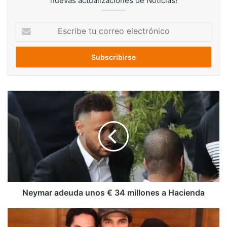
nuevas actualizaciones de Noticias!
Escribe
tu
correo
electrónico
Neymar
adeuda
unos
€
34
millones
a
Hacienda
Neymar adeuda unos € 34 millones a Hacienda
El
26