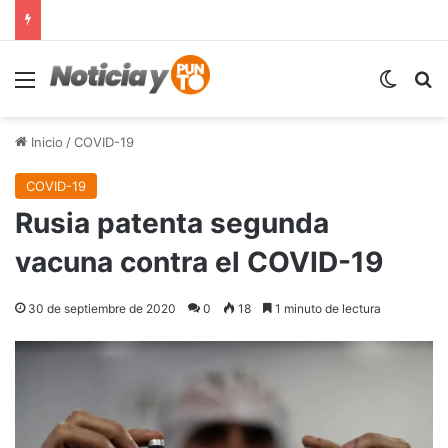
Menú
Switch
B
Inicio
/
COVID-19
COVID-19
Rusia patenta segunda
vacuna contra el COVID-19
30 de septiembre de 2020
0
18
1 minuto de lectura