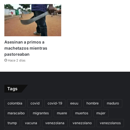
Asesinan a primos a
machetazos mientras
pastoreaban
Hace 2 días
Tags
colombia
covid
covid-19
eeuu
hombre
maduro
maracaibo
migrantes
muere
muertos
mujer
trump
vacuna
venezolana
venezolano
venezolanos