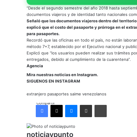
“Desde el segundo semestre del año 2018 hasta septiembr
documentos viajeros y de identidad tanto nacionales como
Señaló que los documentos viajeros dentro del territori
explicó que el costo del pasaporte y prórroga en el extr
para pasaportes.
Recordó que las oficinas en todo el país, no están laborand
método 7+7, establecido por el Ejecutivo nacional y publi
Explicó que “los usuarios pueden realizar sus trámites p
entregados, debido al cumplimiento de la cuarentena”.
Agencia
Mira nuestras noticias en Instagram.
SIGUENOS EN INSTAGRAM
extranjero
pasaportes
saime
venezolanos
Compartir
Facebook
X
Messenger
Compartir por correo electrónico
Imprimir
noticiaypunto