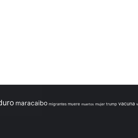
duro
maracaibo
vacuna
muere
migrantes
trump
mujer
muertos