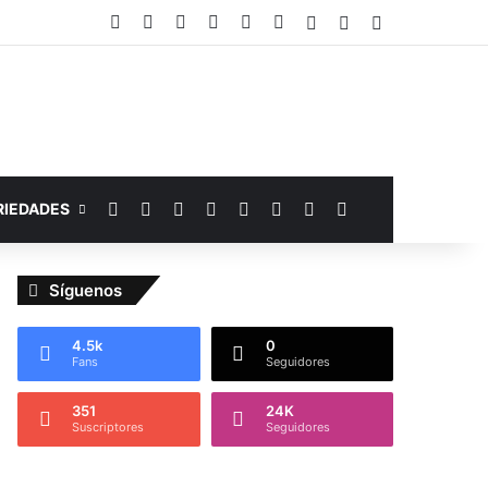
Facebook
YouTube
Instagram
Telegram
WhatsApp
Google Noticias
Acceso
Publicación al az
Barra lateral
Facebook
YouTube
Instagram
Telegram
WhatsApp
Google Noticias
Switch skin
Buscar por
RIEDADES
Síguenos
4.5k
0
Fans
Seguidores
351
24K
Suscriptores
Seguidores