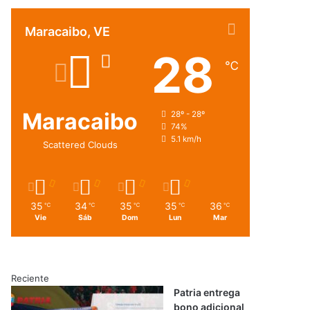
Maracaibo, VE
28
℃
Maracaibo
28º - 28º
74%
5.1 km/h
Scattered Clouds
35
34
35
35
36
℃
℃
℃
℃
℃
Vie
Sáb
Dom
Lun
Mar
Reciente
Patria entrega
bono adicional