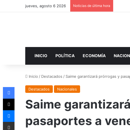
jueves, agosto 6 2026
Noticias de última hora
INICIO
POLÍTICA
ECONOMÍA
NACION
Inicio
/
Destacados
/
Saime garantizará prórrogas y pasa
Facebook
Destacados
Nacionales
X
Saime garantizará
Messenger
pasaportes a vene
Compartir por correo electrónico