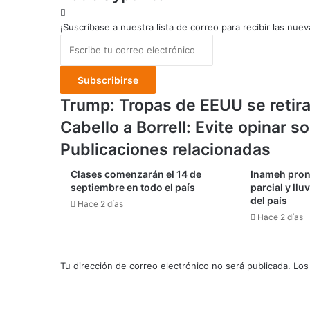
¡Suscríbase a nuestra lista de correo para recibir las nuev
Escribe
tu
correo
electrónico
Trump:
Trump: Tropas de EEUU se retir
Tropas
Cabello
Cabello a Borrell: Evite opinar 
de
a
EEUU
Publicaciones relacionadas
Borrell:
se
Evite
retiran
Clases comenzarán el 14 de
Inameh pron
opinar
septiembre en todo el país
parcial y ll
de
sobre
del país
Afganistán
Hace 2 días
asuntos
para
Hace 2 días
internos
Navidad
de
Venezuela
Tu dirección de correo electrónico no será publicada.
Los