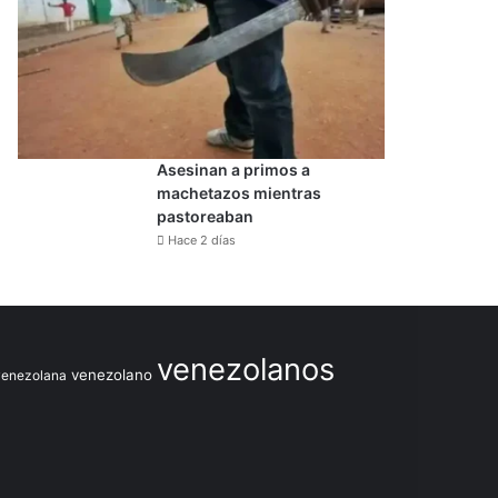
Asesinan a primos a
machetazos mientras
pastoreaban
Hace 2 días
venezolanos
venezolano
venezolana