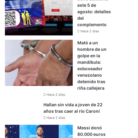
este 5 de
agosto: detalles
del
complemento
Hace 2 días
Mató a un
hombre de un
golpe en la
mandíbula:
exboxeador
venezolano
detenido tras
riña callejera
Hace 2 días
Hallan sin vida a joven de 22
años tras caer al río Caroní
Hace 2 días
Messi donó
80.000 euros