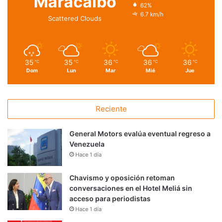
Maracaibo
62%
6.7 km/h
Scattered Clouds
35
35
36
36
36
℃
℃
℃
℃
℃
Dom
Lun
Mar
Mié
Jue
Reciente
General Motors evalúa eventual regreso a
Venezuela
Hace 1 día
Chavismo y oposición retoman
conversaciones en el Hotel Meliá sin
acceso para periodistas
Hace 1 día