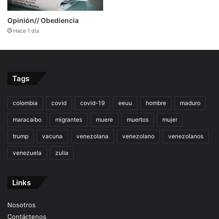
Opinión// Obediencia
Hace 1 día
Tags
colombia
covid
covid-19
eeuu
hombre
maduro
maracaibo
migrantes
muere
muertos
mujer
trump
vacuna
venezolana
venezolano
venezolanos
venezuela
zulia
Links
Nosotros
Contáctenos