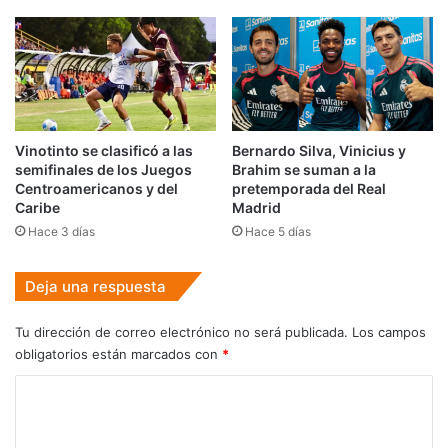
Vinotinto se clasificó a las
Bernardo Silva, Vinicius y
semifinales de los Juegos
Brahim se suman a la
Centroamericanos y del
pretemporada del Real
Caribe
Madrid
Hace 3 días
Hace 5 días
Deja una respuesta
Tu dirección de correo electrónico no será publicada.
Los campos
obligatorios están marcados con
*
C
o