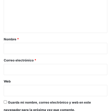
m
e
n
t
a
r
Nombre
*
i
o
*
Correo electrónico
*
Web
Guarda mi nombre, correo electrónico y web en este
navegador para la próxima vez que comente.