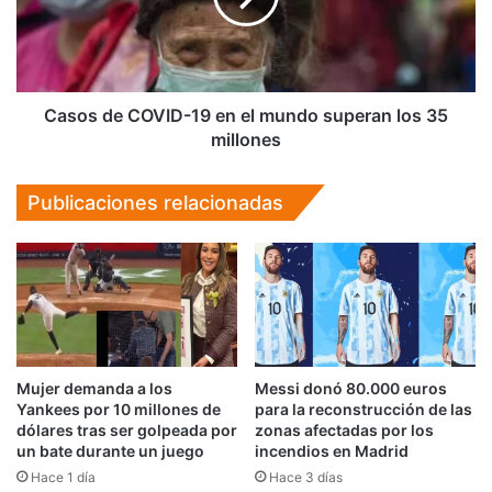
el
mundo
superan
los
35
Casos de COVID-19 en el mundo superan los 35
millones
millones
Publicaciones relacionadas
Mujer demanda a los
Messi donó 80.000 euros
Yankees por 10 millones de
para la reconstrucción de las
dólares tras ser golpeada por
zonas afectadas por los
un bate durante un juego
incendios en Madrid
Hace 1 día
Hace 3 días