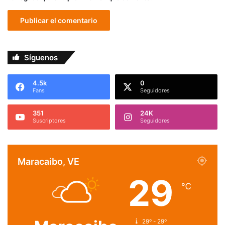
Síguenos
4.5k
0
Fans
Seguidores
351
24K
Suscriptores
Seguidores
Maracaibo, VE
29
℃
29º - 29º