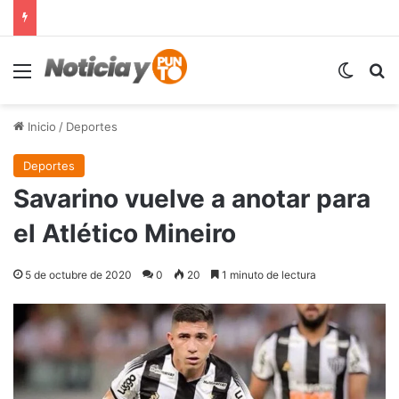
Menú
Switch
B
Inicio
/
Deportes
Deportes
Savarino vuelve a anotar para
el Atlético Mineiro
5 de octubre de 2020
0
20
1 minuto de lectura