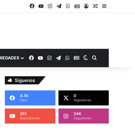
Facebook
YouTube
Instagram
Telegram
WhatsApp
Google Noticias
Acceso
Publicación al a
Barra lateral
Facebook
YouTube
Instagram
Telegram
WhatsApp
Google Noticias
Switch skin
Buscar por
RIEDADES
Síguenos
4.5k
0
Fans
Seguidores
351
24K
Suscriptores
Seguidores