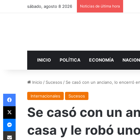
sábado, agosto 8 2026
Noticias de última hora
INICIO
POLÍTICA
ECONOMÍA
NACION
Inicio
/
Sucesos
/
Se casó con un anciano, lo encerró e
Facebook
Internacionales
Sucesos
X
Se casó con un an
Messenger
casa y le robó un
Compartir por correo electrónico