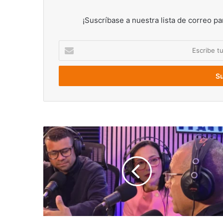
¡Suscríbase a nuestra lista de correo pa
Escribe
tu
correo
electrónico
Por
casos
de
corrupción
y
jubilación:
al
menos
8.000