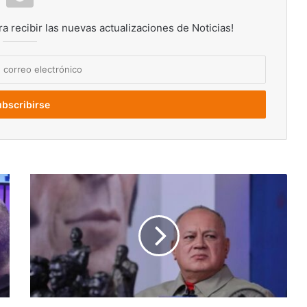
ra recibir las nuevas actualizaciones de Noticias!
Cabello
confirmó
captura
de
un
trinitario
perteneciente
a
un