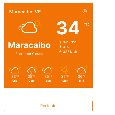
Maracaibo, VE
34
℃
Maracaibo
34º - 33º
41%
2.77 km/h
Scattered Clouds
33
35
35
36
36
℃
℃
℃
℃
℃
Sáb
Dom
Lun
Mar
Mié
Reciente