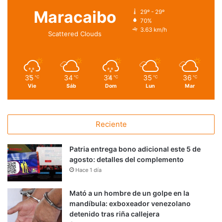
Maracaibo
29º - 29º
70%
3.63 km/h
Scattered Clouds
35
34
34
35
36
℃
℃
℃
℃
℃
Vie
Sáb
Dom
Lun
Mar
Reciente
Patria entrega bono adicional este 5 de
agosto: detalles del complemento
Hace 1 día
Mató a un hombre de un golpe en la
mandíbula: exboxeador venezolano
detenido tras riña callejera