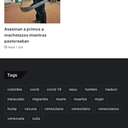
Asesinan a primos a
machetazos mientras
pastoreaban
Hace 1 día
Tags
colombia
covid
covid-19
eeuu
hombre
maduro
maracaibo
migrantes
muere
muertos
mujer
trump
vacuna
venezolana
venezolano
venezolanos
venezuela
zulia