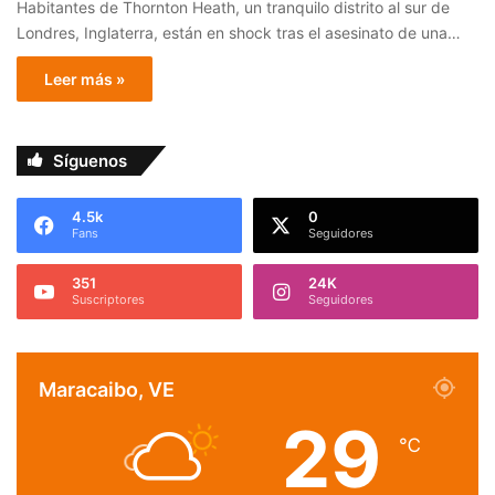
Habitantes de Thornton Heath, un tranquilo distrito al sur de
Londres, Inglaterra, están en shock tras el asesinato de una…
Leer más »
Síguenos
4.5k
0
Fans
Seguidores
351
24K
Suscriptores
Seguidores
Maracaibo, VE
29
℃