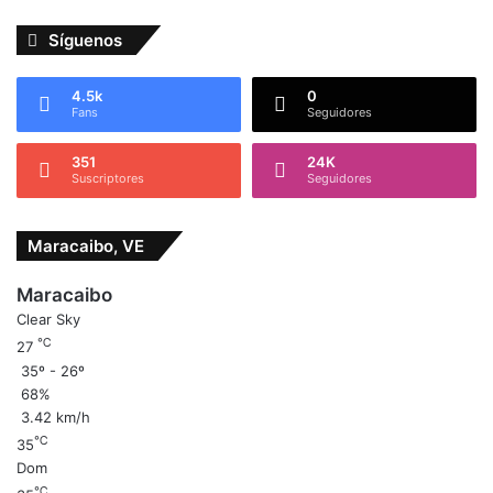
Síguenos
4.5k
0
Fans
Seguidores
351
24K
Suscriptores
Seguidores
Maracaibo, VE
Maracaibo
Clear Sky
℃
27
35º - 26º
68%
3.42 km/h
℃
35
Dom
℃