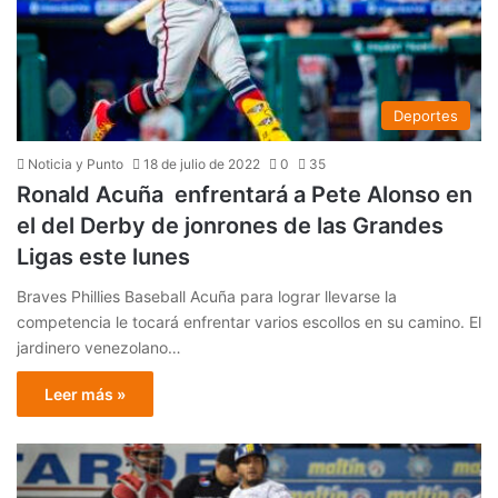
Deportes
Noticia y Punto
18 de julio de 2022
0
35
Ronald Acuña enfrentará a Pete Alonso en
el del Derby de jonrones de las Grandes
Ligas este lunes
Braves Phillies Baseball Acuña para lograr llevarse la
competencia le tocará enfrentar varios escollos en su camino. El
jardinero venezolano…
Leer más »