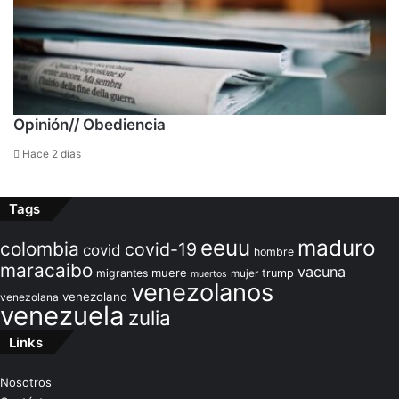
Opinión// Obediencia
Hace 2 días
Tags
maduro
eeuu
colombia
covid-19
covid
hombre
maracaibo
vacuna
muere
migrantes
trump
mujer
muertos
venezolanos
venezolano
venezolana
venezuela
zulia
Links
Nosotros