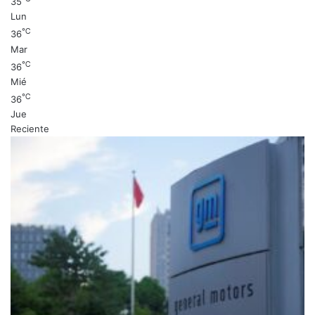
35
Lun
℃
36
Mar
℃
36
Mié
℃
36
Jue
Reciente