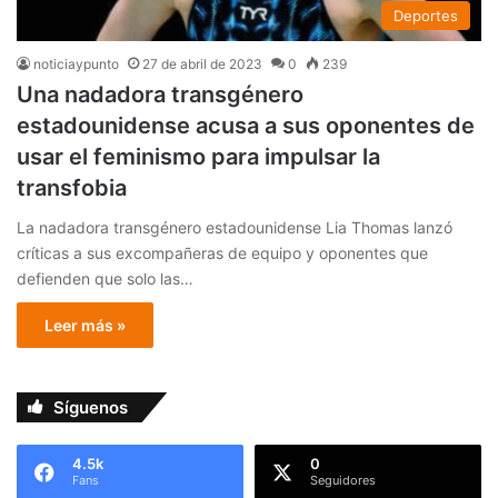
Deportes
noticiaypunto
27 de abril de 2023
0
239
Una nadadora transgénero
estadounidense acusa a sus oponentes de
usar el feminismo para impulsar la
transfobia
La nadadora transgénero estadounidense Lia Thomas lanzó
críticas a sus excompañeras de equipo y oponentes que
defienden que solo las…
Leer más »
Síguenos
4.5k
0
Fans
Seguidores