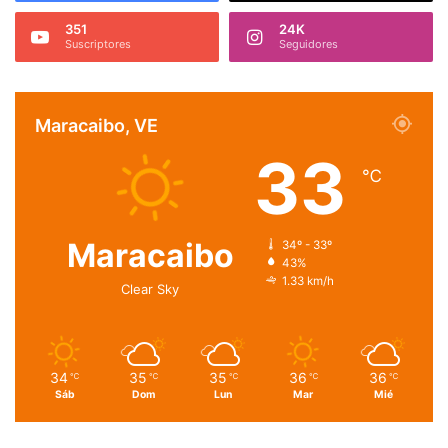
351
24K
Suscriptores
Seguidores
Maracaibo, VE
33
℃
Maracaibo
34º - 33º
43%
1.33 km/h
Clear Sky
34
35
35
36
36
℃
℃
℃
℃
℃
Sáb
Dom
Lun
Mar
Mié