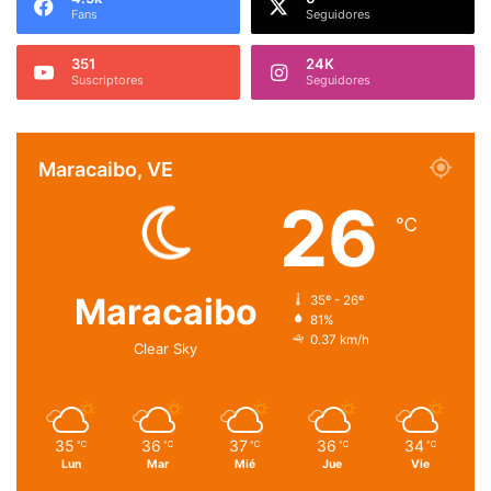
Fans
Seguidores
351
24K
Suscriptores
Seguidores
Maracaibo, VE
26
℃
Maracaibo
35º - 26º
81%
0.37 km/h
Clear Sky
35
36
37
36
34
℃
℃
℃
℃
℃
Lun
Mar
Mié
Jue
Vie