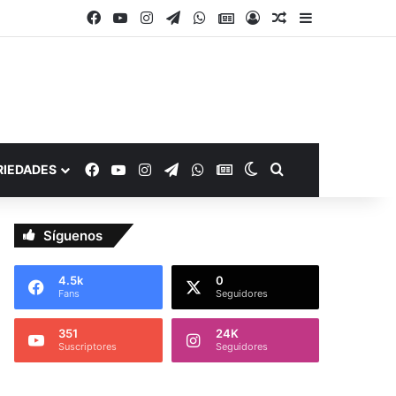
Facebook
YouTube
Instagram
Telegram
WhatsApp
Google Noticias
Acceso
Publicación al a
Barra lateral
Facebook
YouTube
Instagram
Telegram
WhatsApp
Google Noticias
Switch skin
Buscar por
RIEDADES
Síguenos
4.5k
0
Fans
Seguidores
351
24K
Suscriptores
Seguidores