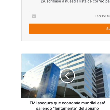
¡Suscríbase a nuestra lista de correo pa
Escribe
tu
correo
electrónico
FMI
asegura
que
economía
mundial
está
saliendo
“lentamente”
del
abismo
FMI asegura que economía mundial está
saliendo “lentamente” del abismo