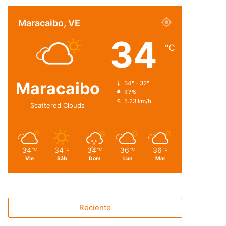
Maracaibo, VE
34
℃
Maracaibo
34º - 32º
47%
5.23 km/h
Scattered Clouds
34
34
34
36
36
℃
℃
℃
℃
℃
Vie
Sáb
Dom
Lun
Mar
Reciente