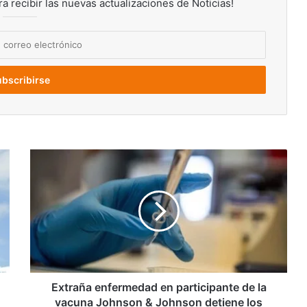
ra recibir las nuevas actualizaciones de Noticias!
Extraña
enfermedad
en
participante
de
la
vacuna
Johnson
&
Johnson
Extraña enfermedad en participante de la
detiene
vacuna Johnson & Johnson detiene los