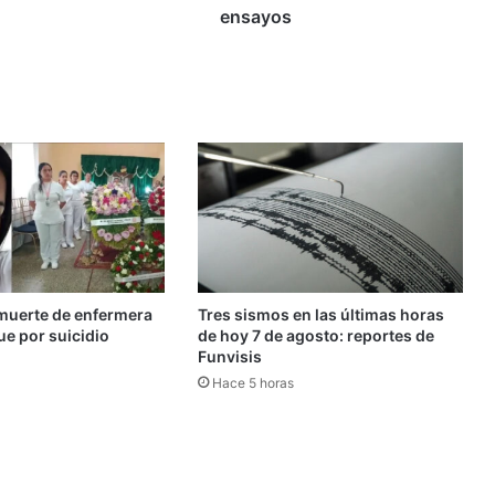
los
ensayos
ensayos
muerte de enfermera
Tres sismos en las últimas horas
ue por suicidio
de hoy 7 de agosto: reportes de
Funvisis
Hace 5 horas