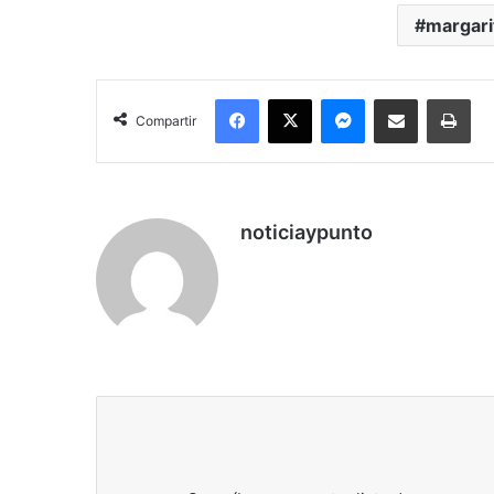
margari
Facebook
X
Messenger
Compartir por correo electrónico
Imp
Compartir
noticiaypunto