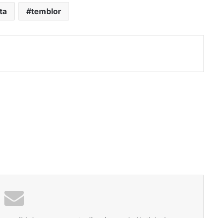
ta
temblor
rimir