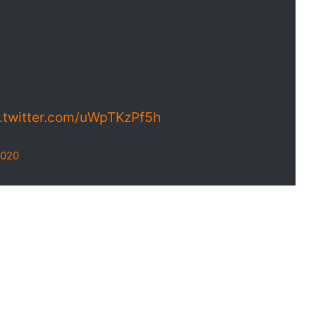
c.twitter.com/uWpTKzPf5h
2020