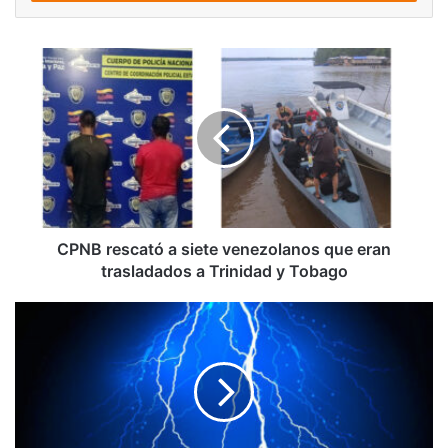
CPNB
rescató
a
siete
venezolanos
que
eran
trasladados
a
Trinidad
CPNB rescató a siete venezolanos que eran
y
trasladados a Trinidad y Tobago
Tobago
Adolescente
de
16
años
muere
impactada
por