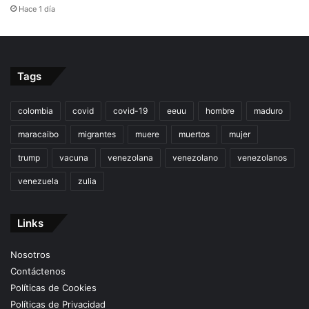
Hace 1 día
Tags
colombia
covid
covid-19
eeuu
hombre
maduro
maracaibo
migrantes
muere
muertos
mujer
trump
vacuna
venezolana
venezolano
venezolanos
venezuela
zulia
Links
Nosotros
Contáctenos
Políticas de Cookies
Políticas de Privacidad