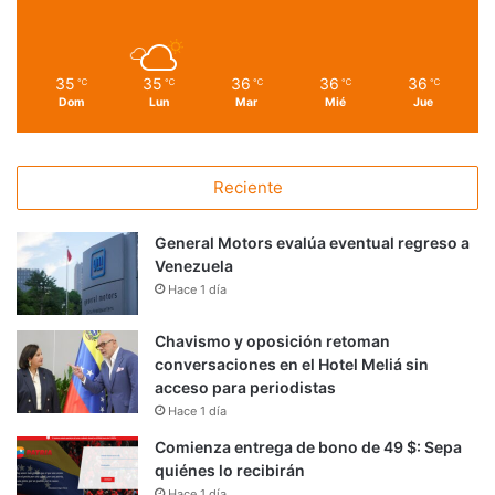
35
35
36
36
36
℃
℃
℃
℃
℃
Dom
Lun
Mar
Mié
Jue
Reciente
General Motors evalúa eventual regreso a
Venezuela
Hace 1 día
Chavismo y oposición retoman
conversaciones en el Hotel Meliá sin
acceso para periodistas
Hace 1 día
Comienza entrega de bono de 49 $: Sepa
quiénes lo recibirán
Hace 1 día