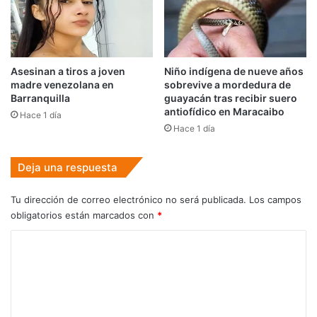
Asesinan a tiros a joven
Niño indígena de nueve años
madre venezolana en
sobrevive a mordedura de
Barranquilla
guayacán tras recibir suero
antiofídico en Maracaibo
Hace 1 día
Hace 1 día
Deja una respuesta
Tu dirección de correo electrónico no será publicada.
Los campos
obligatorios están marcados con
*
C
o
m
e