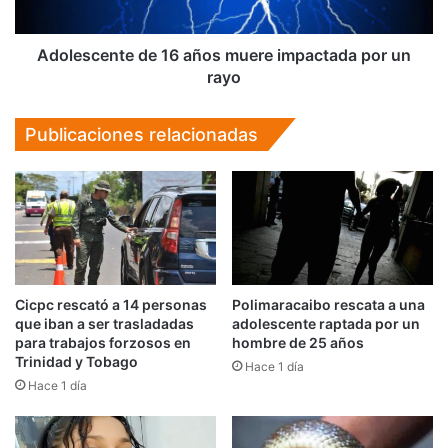
un
rayo
Adolescente de 16 años muere impactada por un
rayo
Publicaciones relacionadas
Cicpc rescató a 14 personas
Polimaracaibo rescata a una
que iban a ser trasladadas
adolescente raptada por un
para trabajos forzosos en
hombre de 25 años
Trinidad y Tobago
Hace 1 día
Hace 1 día