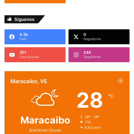
Síguenos
4.5k
0
Fans
Seguidores
351
24K
Suscriptores
Seguidores
Maracaibo, VE
28
℃
Maracaibo
28º - 28º
71%
6.83 km/h
Scattered Clouds