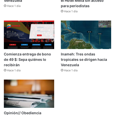
Venezuela
el Hotel Meliá sin acceso
para periodistas
Hace 1 día
Hace 1 día
Comienza entrega de bono
Inameh: Tres ondas
de 49 $: Sepa quiénes lo
tropicales se dirigen hacia
recibirán
Venezuela
Hace 1 día
Hace 1 día
Opinión// Obediencia