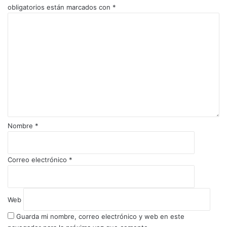
obligatorios están marcados con
*
C
o
m
e
n
t
a
r
i
o
Nombre
*
*
Correo electrónico
*
Web
Guarda mi nombre, correo electrónico y web en este