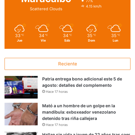
77%
4.15 km/h
Scattered Clouds
33
34
34
35
35
℃
℃
℃
℃
℃
Jue
Vie
Sáb
Dom
Lun
Reciente
Patria entrega bono adicional este 5 de
agosto: detalles del complemento
Hace 17 horas
Mató a un hombre de un golpe en la
mandíbula: exboxeador venezolano
detenido tras riña callejera
Hace 17 horas
Hallan sin vida a joven de 22 años tras caer