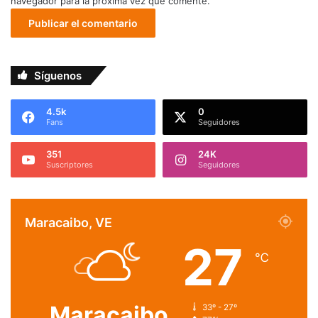
navegador para la próxima vez que comente.
Síguenos
4.5k
0
Fans
Seguidores
351
24K
Suscriptores
Seguidores
Maracaibo, VE
27
℃
Maracaibo
33º - 27º