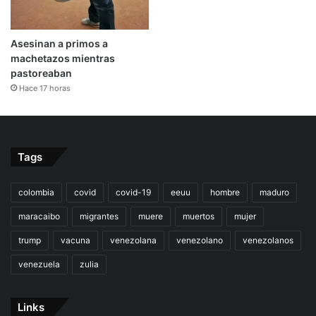
Asesinan a primos a
machetazos mientras
pastoreaban
Hace 17 horas
Tags
colombia
covid
covid-19
eeuu
hombre
maduro
maracaibo
migrantes
muere
muertos
mujer
trump
vacuna
venezolana
venezolano
venezolanos
venezuela
zulia
Links