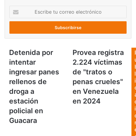
Escribe
tu
correo
electrónico
Detenida
Provea
Detenida por
Provea registra
por
registra
intentar
2.224 víctimas
intentar
2.224
ingresar
víctimas
ingresar panes
de "tratos o
l
panes
de
rellenos de
penas crueles"
i
rellenos
"tratos
de
o
droga a
en Venezuela
droga
penas
estación
en 2024
a
crueles"
estación
en
i
policial en
policial
Venezuela
Guacara
en
en
Guacara
2024