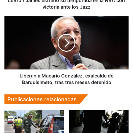
LeBron James estrenó su temporada en la NBA con
ante
victoria ante los Jazz
los
Jazz
Liberan
a
Macario
González,
exalcalde
de
Barquisimeto,
tras
tres
meses
Liberan a Macario González, exalcalde de
detenido
Barquisimeto, tras tres meses detenido
Publicaciones relacionadas