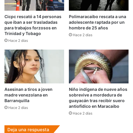
Cicpc rescató a 14 personas
Polimaracaibo rescata a una
que iban a ser trasladadas
adolescente raptada por un
para trabajos forzosos en
hombre de 25 años
Trinidad y Tobago
Hace 2 días
Hace 2 días
Asesinan a tiros a joven
Niño indígena de nueve años
madre venezolana en
sobrevive a mordedura de
Barranquilla
guayacán tras recibir suero
antiofídico en Maracaibo
Hace 2 días
Hace 2 días
Deja una respuesta