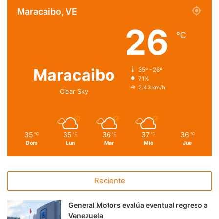
Maracaibo, VE
26
℃
Maracaibo
35º - 26º
71%
2.43 km/h
Clear Sky
35
35
36
37
36
℃
℃
℃
℃
℃
Dom
Lun
Mar
Mié
Jue
Reciente
General Motors evalúa eventual regreso a
Venezuela