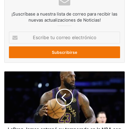
¡Suscríbase a nuestra lista de correo para recibir las
nuevas actualizaciones de Noticias!
Escribe
tu
correo
electrónico
LeBron
James
estrenó
su
temporada
en
la
NBA
con
victoria