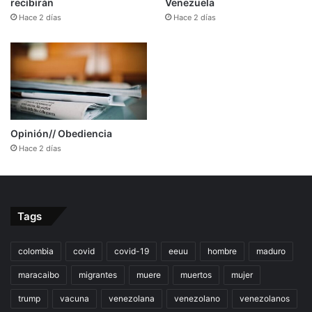
recibirán
Venezuela
Hace 2 días
Hace 2 días
Opinión// Obediencia
Hace 2 días
Tags
colombia
covid
covid-19
eeuu
hombre
maduro
maracaibo
migrantes
muere
muertos
mujer
trump
vacuna
venezolana
venezolano
venezolanos