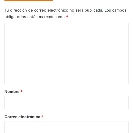
Tu dirección de correo electrónico no será publicada.
Los campos
obligatorios están marcados con
*
C
o
m
e
n
t
a
r
Nombre
*
i
o
*
Correo electrónico
*