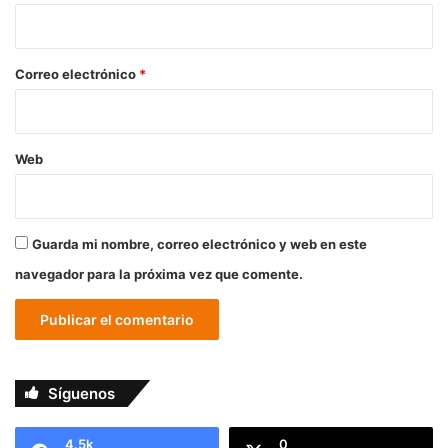
i
o
*
Correo electrónico
*
Web
Guarda mi nombre, correo electrónico y web en este
navegador para la próxima vez que comente.
Síguenos
4.5k
0