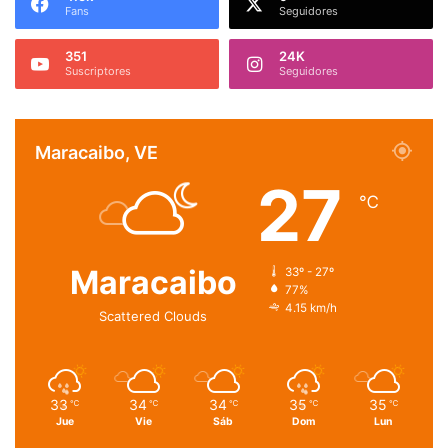
Fans
Seguidores
351
24K
Suscriptores
Seguidores
Maracaibo, VE
27
℃
Maracaibo
33º - 27º
77%
4.15 km/h
Scattered Clouds
33
34
34
35
35
℃
℃
℃
℃
℃
Jue
Vie
Sáb
Dom
Lun