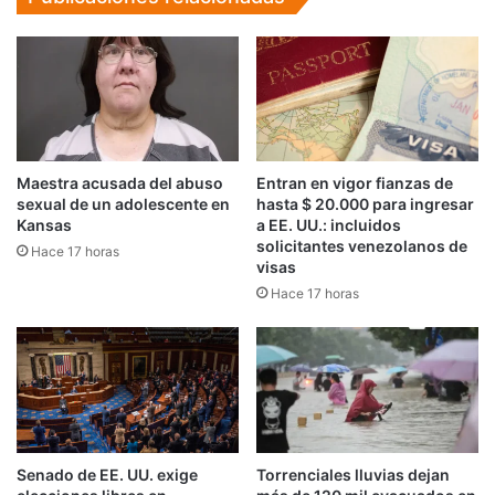
España
Maestra acusada del abuso
Entran en vigor fianzas de
sexual de un adolescente en
hasta $ 20.000 para ingresar
Kansas
a EE. UU.: incluidos
solicitantes venezolanos de
Hace 17 horas
visas
Hace 17 horas
Senado de EE. UU. exige
Torrenciales lluvias dejan