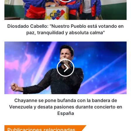
votando
en
paz,
tranquilidad
y
Diosdado Cabello: ''Nuestro Pueblo está votando en
absoluta
paz, tranquilidad y absoluta calma''
calma''
Chayanne
se
pone
bufanda
con
la
bandera
de
Venezuela
y
Chayanne se pone bufanda con la bandera de
desata
Venezuela y desata pasiones durante concierto en
pasiones
España
durante
concierto
Publicaciones relacionadas
en