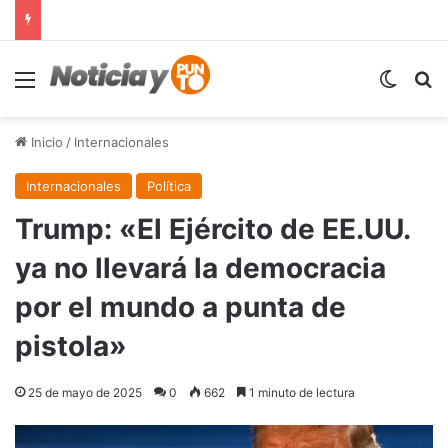
Menú
Switch
B
Inicio
/
Internacionales
Internacionales
Política
Trump: «El Ejército de EE.UU.
ya no llevará la democracia
por el mundo a punta de
pistola»
25 de mayo de 2025
0
662
1 minuto de lectura