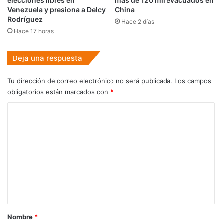
elecciones libres en
más de 120 mil evacuados en
Venezuela y presiona a Delcy
China
Rodríguez
Hace 2 días
Hace 17 horas
Deja una respuesta
Tu dirección de correo electrónico no será publicada.
Los campos
obligatorios están marcados con
*
C
o
m
e
n
t
a
r
Nombre
*