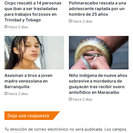
Cicpc rescató a 14 personas
Polimaracaibo rescata a una
que iban a ser trasladadas
adolescente raptada por un
para trabajos forzosos en
hombre de 25 años
Trinidad y Tobago
Hace 2 días
Hace 2 días
Asesinan a tiros a joven
Niño indígena de nueve años
madre venezolana en
sobrevive a mordedura de
Barranquilla
guayacán tras recibir suero
antiofídico en Maracaibo
Hace 2 días
Hace 2 días
Deja una respuesta
Tu dirección de correo electrónico no será publicada.
Los campos