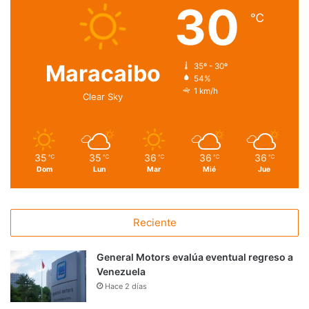
30
℃
Maracaibo
35º - 30º
54%
1 km/h
Clear Sky
35
35
36
36
36
℃
℃
℃
℃
℃
Dom
Lun
Mar
Mié
Jue
Reciente
General Motors evalúa eventual regreso a
Venezuela
Hace 2 días