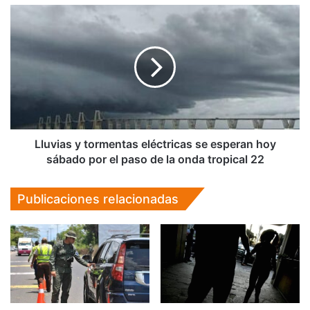
Lago
Lluvias
y
tormentas
eléctricas
se
esperan
hoy
sábado
por
el
Lluvias y tormentas eléctricas se esperan hoy
paso
sábado por el paso de la onda tropical 22
de
la
Publicaciones relacionadas
onda
tropical
22