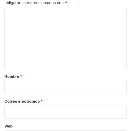
obligatorios están marcados con
*
C
o
m
e
n
t
a
r
Nombre
*
i
o
*
Correo electrónico
*
Web