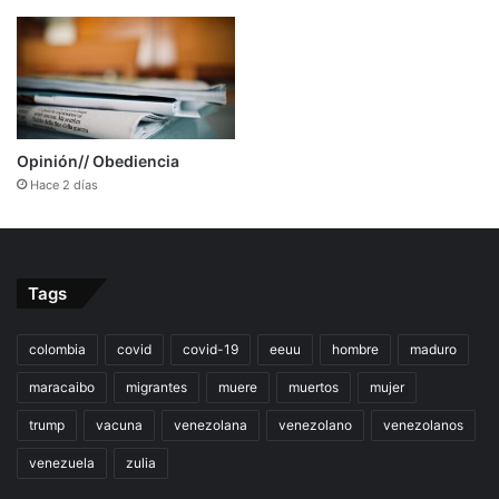
Opinión// Obediencia
Hace 2 días
Tags
colombia
covid
covid-19
eeuu
hombre
maduro
maracaibo
migrantes
muere
muertos
mujer
trump
vacuna
venezolana
venezolano
venezolanos
venezuela
zulia