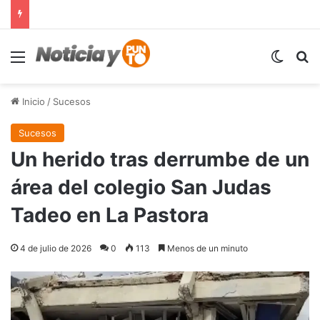
Menú
Switch
B
Inicio
/
Sucesos
Sucesos
Un herido tras derrumbe de un
área del colegio San Judas
Tadeo en La Pastora
4 de julio de 2026
0
113
Menos de un minuto