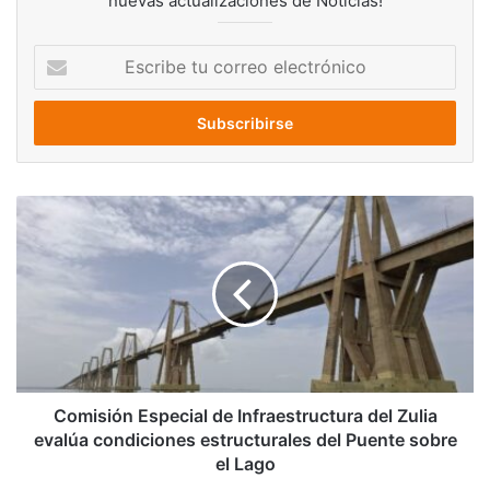
nuevas actualizaciones de Noticias!
Escribe
tu
correo
electrónico
Comisión
Especial
de
Infraestructura
del
Zulia
evalúa
condiciones
estructurales
del
Comisión Especial de Infraestructura del Zulia
Puente
evalúa condiciones estructurales del Puente sobre
sobre
el Lago
el