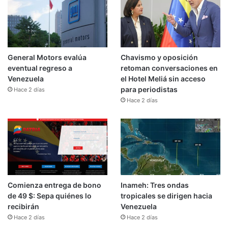
General Motors evalúa
Chavismo y oposición
eventual regreso a
retoman conversaciones en
Venezuela
el Hotel Meliá sin acceso
para periodistas
Hace 2 días
Hace 2 días
Comienza entrega de bono
Inameh: Tres ondas
de 49 $: Sepa quiénes lo
tropicales se dirigen hacia
recibirán
Venezuela
Hace 2 días
Hace 2 días