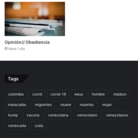
Opinión// Obediencia
Hace 1 día
Tags
colombia
covid
covid-19
eeuu
hombre
maduro
maracaibo
migrantes
muere
muertos
mujer
trump
vacuna
venezolana
venezolano
venezolanos
venezuela
zulia