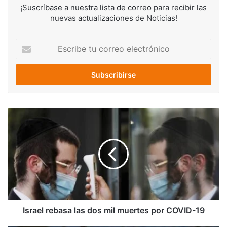
¡Suscríbase a nuestra lista de correo para recibir las
nuevas actualizaciones de Noticias!
Escribe
tu
correo
electrónico
Israel
rebasa
las
dos
mil
muertes
por
COVID-
19
Israel rebasa las dos mil muertes por COVID-19