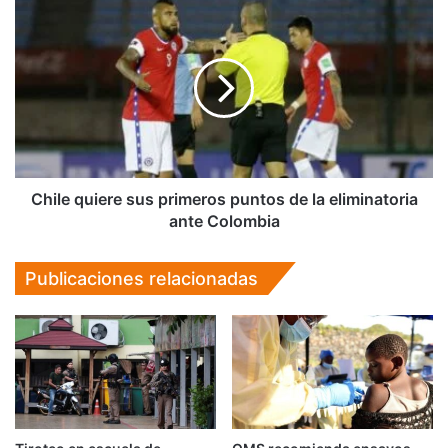
Chile
quiere
sus
primeros
puntos
de
la
eliminatoria
ante
Colombia
Chile quiere sus primeros puntos de la eliminatoria
ante Colombia
Publicaciones relacionadas