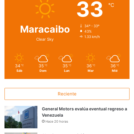
33
℃
Maracaibo
34º - 33º
43%
1.33 km/h
Clear Sky
34
35
35
36
36
℃
℃
℃
℃
℃
Sáb
Dom
Lun
Mar
Mié
Reciente
General Motors evalúa eventual regreso a
Venezuela
Hace 20 horas