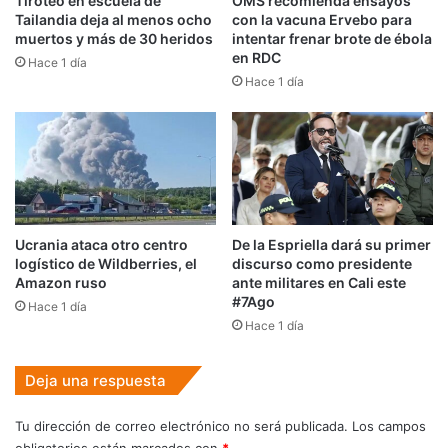
Tiroteo en escuela de
OMS recomienda ensayos
Tailandia deja al menos ocho
con la vacuna Ervebo para
muertos y más de 30 heridos
intentar frenar brote de ébola
en RDC
Hace 1 día
Hace 1 día
Ucrania ataca otro centro
De la Espriella dará su primer
logístico de Wildberries, el
discurso como presidente
Amazon ruso
ante militares en Cali este
#7Ago
Hace 1 día
Hace 1 día
Deja una respuesta
Tu dirección de correo electrónico no será publicada.
Los campos