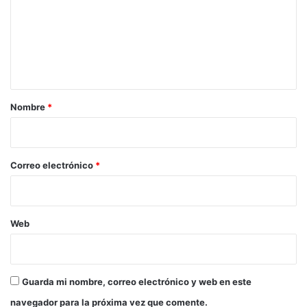
m
e
n
t
a
r
Nombre
*
i
o
*
Correo electrónico
*
Web
Guarda mi nombre, correo electrónico y web en este
navegador para la próxima vez que comente.