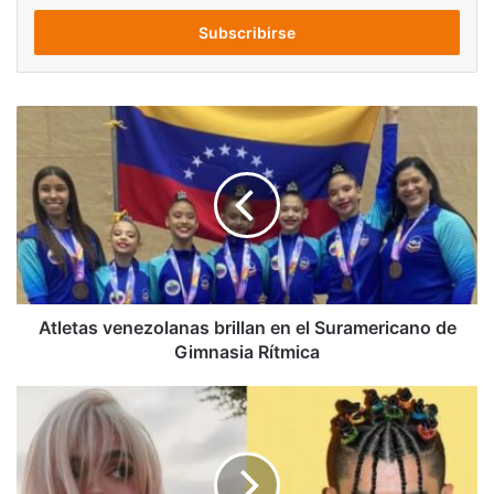
correo
electrónico
Atletas
venezolanas
brillan
en
el
Suramericano
de
Gimnasia
Rítmica
Atletas venezolanas brillan en el Suramericano de
Gimnasia Rítmica
Karol
G
le
manda
un