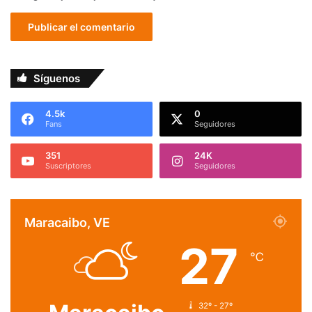
Síguenos
4.5k
0
Fans
Seguidores
351
24K
Suscriptores
Seguidores
Maracaibo, VE
27
℃
32º - 27º