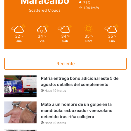
Maracaibo
75%
1.94 km/h
Scattered Clouds
32
34
34
35
35
℃
℃
℃
℃
℃
Jue
Vie
Sáb
Dom
Lun
Reciente
Patria entrega bono adicional este 5 de
agosto: detalles del complemento
Hace 19 horas
Mató a un hombre de un golpe en la
mandíbula: exboxeador venezolano
detenido tras riña callejera
Hace 19 horas