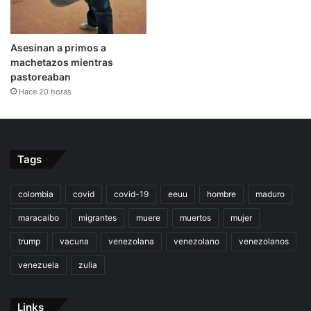
Asesinan a primos a
machetazos mientras
pastoreaban
Hace 20 horas
Tags
colombia
covid
covid-19
eeuu
hombre
maduro
maracaibo
migrantes
muere
muertos
mujer
trump
vacuna
venezolana
venezolano
venezolanos
venezuela
zulia
Links