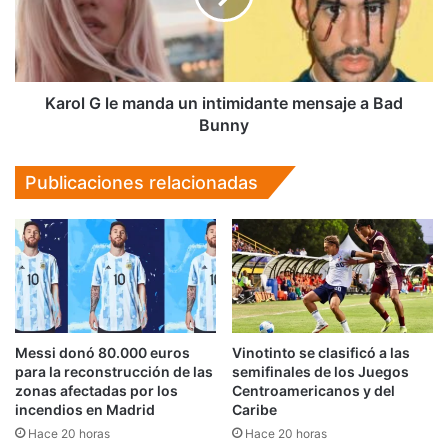
intimidante
mensaje
a
Bad
Bunny
Karol G le manda un intimidante mensaje a Bad
Bunny
Publicaciones relacionadas
Messi donó 80.000 euros
Vinotinto se clasificó a las
para la reconstrucción de las
semifinales de los Juegos
zonas afectadas por los
Centroamericanos y del
incendios en Madrid
Caribe
Hace 20 horas
Hace 20 horas