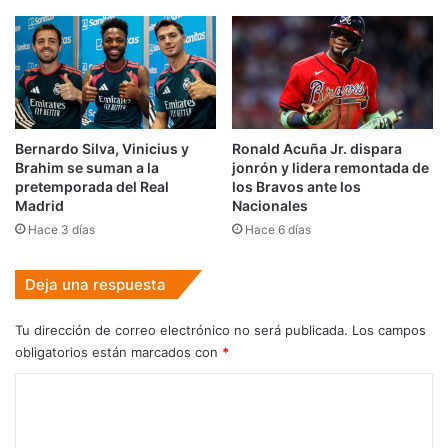
Bernardo Silva, Vinicius y
Ronald Acuña Jr. dispara
Brahim se suman a la
jonrón y lidera remontada de
pretemporada del Real
los Bravos ante los
Madrid
Nacionales
Hace 3 días
Hace 6 días
Deja una respuesta
Tu dirección de correo electrónico no será publicada.
Los campos
obligatorios están marcados con
*
C
o