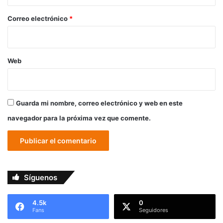
o
*
Correo electrónico
*
Web
Guarda mi nombre, correo electrónico y web en este
navegador para la próxima vez que comente.
Síguenos
4.5k
0
Fans
Seguidores