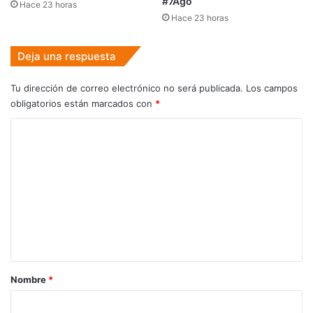
#7Ago
Hace 23 horas
Hace 23 horas
Deja una respuesta
Tu dirección de correo electrónico no será publicada.
Los campos
obligatorios están marcados con
*
C
o
m
e
n
t
a
r
Nombre
*
i