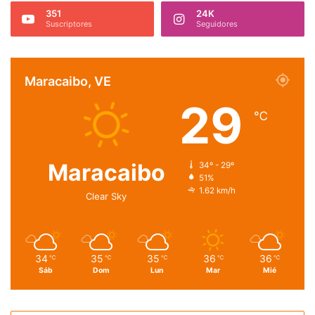
351
24K
Suscriptores
Seguidores
Maracaibo, VE
29
℃
Maracaibo
34º - 29º
51%
1.62 km/h
Clear Sky
34
35
35
36
36
℃
℃
℃
℃
℃
Sáb
Dom
Lun
Mar
Mié