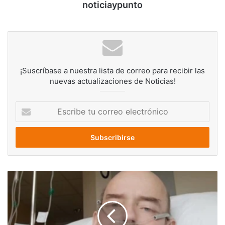
noticiaypunto
¡Suscríbase a nuestra lista de correo para recibir las
nuevas actualizaciones de Noticias!
Escribe
tu
correo
electrónico
“No
vi
luz
al
final