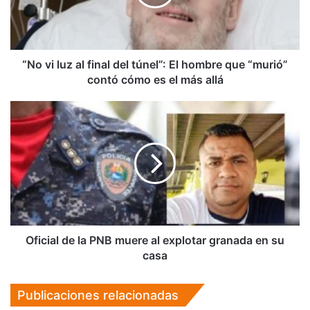
del
túnel”:
El
hombre
que
“No vi luz al final del túnel”: El hombre que “murió”
“murió”
contó cómo es el más allá
contó
cómo es el más allá
Oficial
de
la
PNB
muere
al
explotar
granada
en
su
Oficial de la PNB muere al explotar granada en su
casa
casa
Publicaciones relacionadas