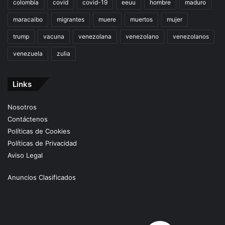
colombia
covid
covid-19
eeuu
hombre
maduro
maracaibo
migrantes
muere
muertos
mujer
trump
vacuna
venezolana
venezolano
venezolanos
venezuela
zulia
Links
Nosotros
Contáctenos
Políticas de Cookies
Políticas de Privacidad
Aviso Legal
Anuncios Clasificados