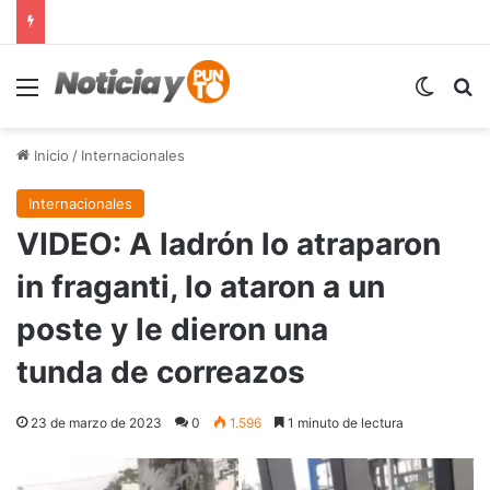
Menú
Switch
B
Inicio
/
Internacionales
Internacionales
VIDEO: A ladrón lo atraparon
in fraganti, lo ataron a un
poste y le dieron una
tunda de correazos
23 de marzo de 2023
0
1.596
1 minuto de lectura