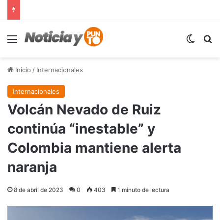
Menú
Switch
B
Inicio
/
Internacionales
Internacionales
Volcán Nevado de Ruiz
continúa “inestable” y
Colombia mantiene alerta
naranja
8 de abril de 2023
0
403
1 minuto de lectura