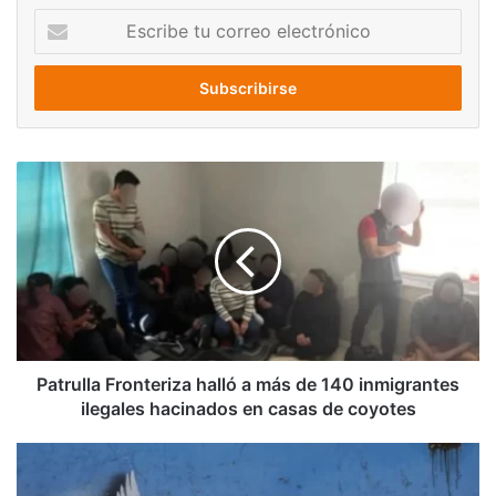
Escribe
tu
correo
electrónico
Patrulla
Fronteriza
halló
a
más
de
140
inmigrantes
ilegales
hacinados
Patrulla Fronteriza halló a más de 140 inmigrantes
en
ilegales hacinados en casas de coyotes
casas
de
Nuevos
coyotes
envenenamientos