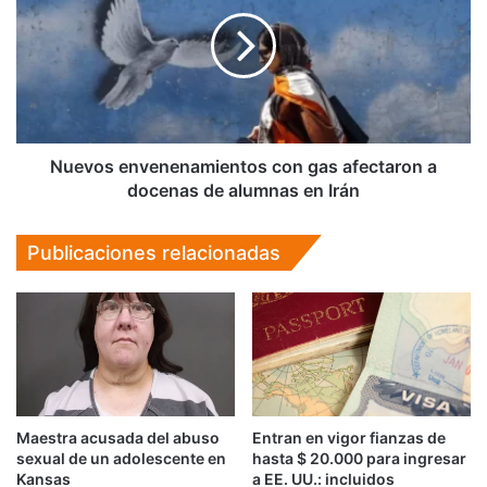
con
gas
afectaron
a
docenas
de
alumnas
en
Nuevos envenenamientos con gas afectaron a
Irán
docenas de alumnas en Irán
Publicaciones relacionadas
Maestra acusada del abuso
Entran en vigor fianzas de
sexual de un adolescente en
hasta $ 20.000 para ingresar
Kansas
a EE. UU.: incluidos