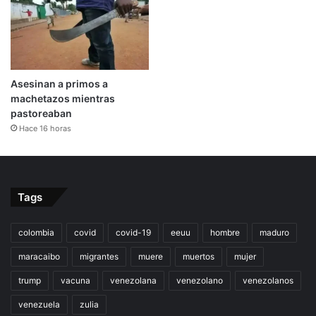
Asesinan a primos a
machetazos mientras
pastoreaban
Hace 16 horas
Tags
colombia
covid
covid-19
eeuu
hombre
maduro
maracaibo
migrantes
muere
muertos
mujer
trump
vacuna
venezolana
venezolano
venezolanos
venezuela
zulia