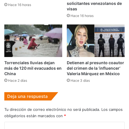
solicitantes venezolanos de
Hace 16 horas
visas
Hace 16 horas
Torrenciales lluvias dejan
Detienen al presunto coautor
más de 120 mil evacuados en
del crimen de la ‘influencer’
China
Valeria Márquez en México
Hace 2 días
Hace 3 días
Deja una respuesta
Tu dirección de correo electrónico no será publicada.
Los campos
obligatorios están marcados con
*
C