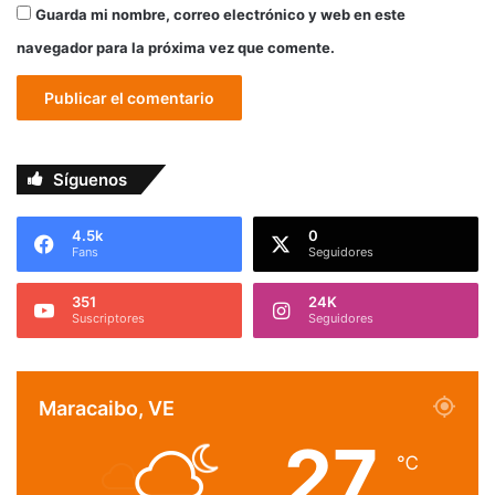
Guarda mi nombre, correo electrónico y web en este
navegador para la próxima vez que comente.
Síguenos
4.5k
0
Fans
Seguidores
351
24K
Suscriptores
Seguidores
Maracaibo, VE
27
℃