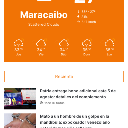
Maracaibo
33º - 27º
81%
5.17 km/h
Scattered Clouds
33
34
34
35
35
℃
℃
℃
℃
℃
Jue
Vie
Sáb
Dom
Lun
Reciente
Patria entrega bono adicional este 5 de
agosto: detalles del complemento
Hace 16 horas
Mató a un hombre de un golpe en la
mandíbula: exboxeador venezolano