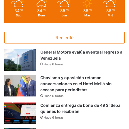
34
34
35
36
36
℃
℃
℃
℃
℃
Sáb
Dom
Lun
Mar
Mié
Reciente
General Motors evalúa eventual regreso a
Venezuela
Hace 6 horas
Chavismo y oposición retoman
conversaciones en el Hotel Meliá sin
acceso para periodistas
Hace 6 horas
Comienza entrega de bono de 49 $: Sepa
quiénes lo recibirán
Hace 6 horas