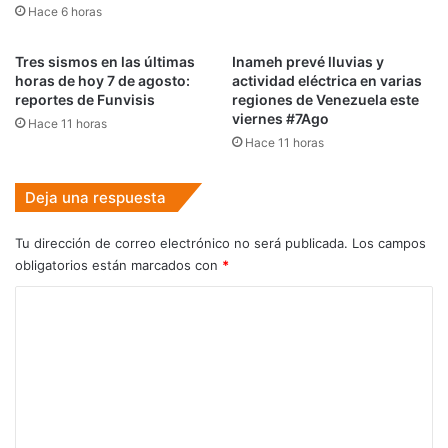
Hace 6 horas
Tres sismos en las últimas
Inameh prevé lluvias y
horas de hoy 7 de agosto:
actividad eléctrica en varias
reportes de Funvisis
regiones de Venezuela este
viernes #7Ago
Hace 11 horas
Hace 11 horas
Deja una respuesta
Tu dirección de correo electrónico no será publicada.
Los campos
obligatorios están marcados con
*
C
o
m
e
n