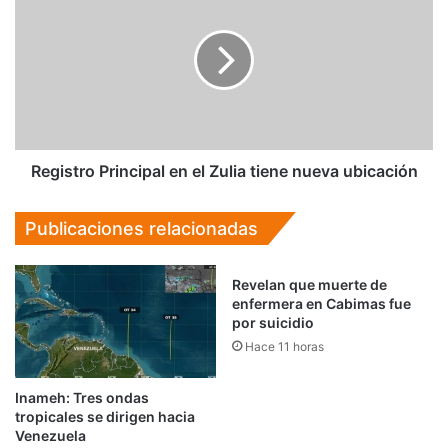
Principal
en
el
Zulia
tiene
nueva
ubicación
Registro Principal en el Zulia tiene nueva ubicación
Publicaciones relacionadas
Revelan que muerte de
enfermera en Cabimas fue
por suicidio
Hace 11 horas
Inameh: Tres ondas
tropicales se dirigen hacia
Venezuela