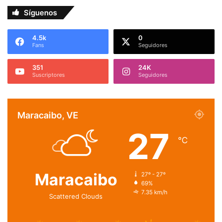
Síguenos
4.5k
0
Fans
Seguidores
351
24K
Suscriptores
Seguidores
Maracaibo, VE
27
℃
Maracaibo
27º - 27º
69%
7.35 km/h
Scattered Clouds