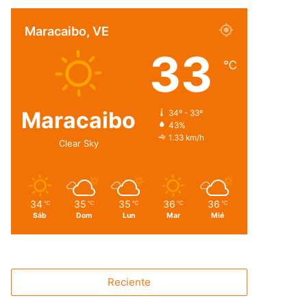
Maracaibo, VE
33
℃
Maracaibo
34º - 33º
43%
1.33 km/h
Clear Sky
34
35
35
36
36
℃
℃
℃
℃
℃
Sáb
Dom
Lun
Mar
Mié
Reciente