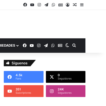
Facebook
YouTube
Instagram
Telegram
WhatsApp
Google Noticias
Acceso
Publicación al a
Barra lateral
Facebook
YouTube
Instagram
Telegram
WhatsApp
Google Noticias
Switch skin
Buscar por
RIEDADES
Síguenos
4.5k
0
Fans
Seguidores
351
24K
Suscriptores
Seguidores