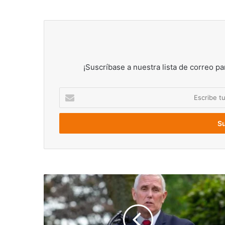
¡Suscríbase a nuestra lista de correo pa
Escribe
tu
correo
electrónico
Mike
Pence
da
negativo
en