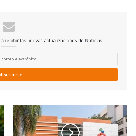
ra recibir las nuevas actualizaciones de Noticias!
Clientes
de
Banesco
podrán
abrir