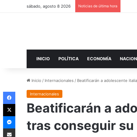
sábado, agosto 8 2026
Noticias de última hora
INICIO
POLÍTICA
ECONOMÍA
NACION
Inicio
/
Internacionales
/
Beatificarán a adolescente ital
Facebook
Internacionales
Beatificarán a ado
X
Messenger
tras conseguir su
Compartir por correo electrónico