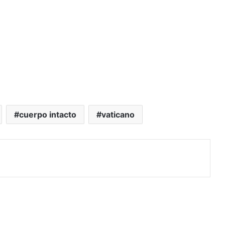
cuerpo intacto
vaticano
rimir