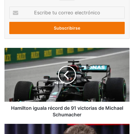
Escribe
tu
correo
electrónico
Hamilton
iguala
récord
de
91
victorias
de
Michael
Schumacher
Hamilton iguala récord de 91 victorias de Michael
Schumacher
Maduro:
Colombia