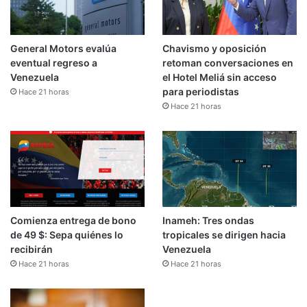
General Motors evalúa
Chavismo y oposición
eventual regreso a
retoman conversaciones en
Venezuela
el Hotel Meliá sin acceso
para periodistas
Hace 21 horas
Hace 21 horas
Comienza entrega de bono
Inameh: Tres ondas
de 49 $: Sepa quiénes lo
tropicales se dirigen hacia
recibirán
Venezuela
Hace 21 horas
Hace 21 horas