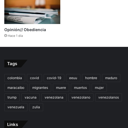
Opinión// Obediencia
Hace 1 día
Tags
colombia
covid
covid-19
eeuu
hombre
maduro
maracaibo
migrantes
muere
muertos
mujer
trump
vacuna
venezolana
venezolano
venezolanos
venezuela
zulia
Links