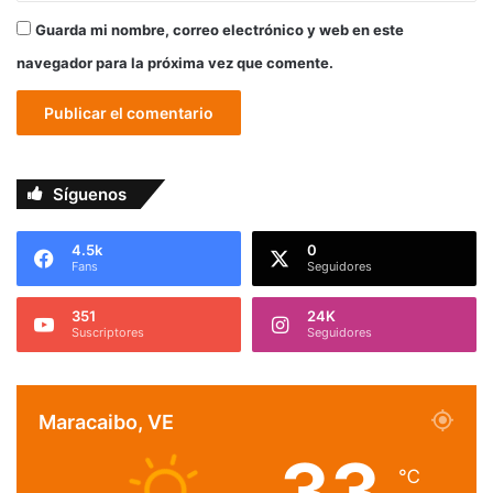
Guarda mi nombre, correo electrónico y web en este
navegador para la próxima vez que comente.
Síguenos
4.5k
0
Fans
Seguidores
351
24K
Suscriptores
Seguidores
Maracaibo, VE
33
℃