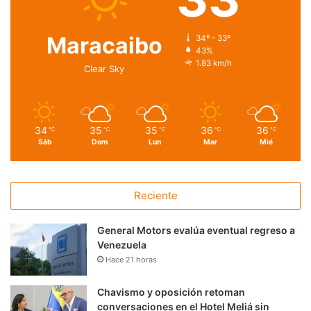
Maracaibo
34º - 33º
43%
1.83 km/h
Clear Sky
34
35
35
36
36
℃
℃
℃
℃
℃
Sáb
Dom
Lun
Mar
Mié
Reciente
General Motors evalúa eventual regreso a
Venezuela
Hace 21 horas
Chavismo y oposición retoman
conversaciones en el Hotel Meliá sin