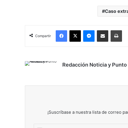
Caso extra
Facebook
X
Messenger
Compartir por correo electrónico
Imp
Compartir
Redacción Noticia y Punto
¡Suscríbase a nuestra lista de correo pa
Escribe