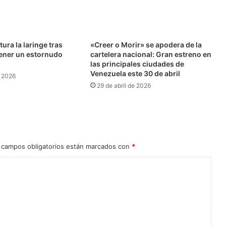
Cabimas
(+Video)
tura la laringe tras
«Creer o Morir» se apodera de la
tener un estornudo
cartelera nacional: Gran estreno en
las principales ciudades de
Venezuela este 30 de abril
e 2026
29 de abril de 2026
 campos obligatorios están marcados con
*