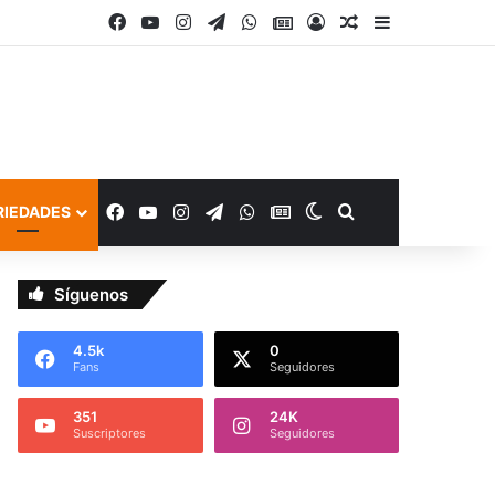
Facebook
YouTube
Instagram
Telegram
WhatsApp
Google Noticias
Acceso
Publicación al a
Barra lateral
Facebook
YouTube
Instagram
Telegram
WhatsApp
Google Noticias
Switch skin
Buscar por
RIEDADES
Síguenos
4.5k
0
Fans
Seguidores
351
24K
Suscriptores
Seguidores