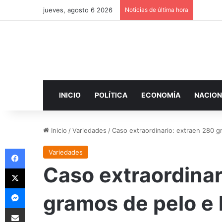
jueves, agosto 6 2026
Noticias de última hora
INICIO
POLÍTICA
ECONOMÍA
NACION
Inicio
/
Variedades
/
Caso extraordinario: extraen 280 g
Facebook
Variedades
Caso extraordinar
X
Messenger
gramos de pelo e 
Compartir por correo electrónico