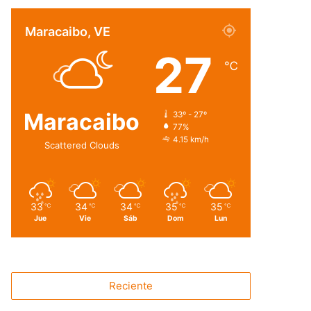
Maracaibo, VE
27
℃
Maracaibo
33º - 27º
77%
4.15 km/h
Scattered Clouds
33
34
34
35
35
℃
℃
℃
℃
℃
Jue
Vie
Sáb
Dom
Lun
Reciente