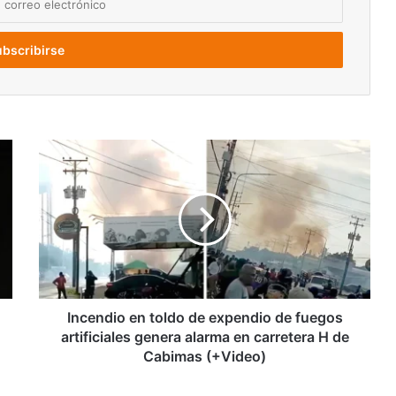
Incendio
en
toldo
de
expendio
de
fuegos
artificiales
genera
alarma
Incendio en toldo de expendio de fuegos
en
artificiales genera alarma en carretera H de
carretera
Cabimas (+Video)
H
de