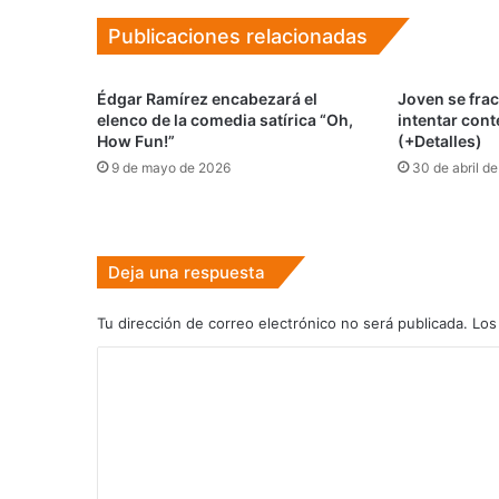
Publicaciones relacionadas
Édgar Ramírez encabezará el
Joven se frac
elenco de la comedia satírica “Oh,
intentar con
How Fun!”
(+Detalles)
9 de mayo de 2026
30 de abril d
Deja una respuesta
Tu dirección de correo electrónico no será publicada.
Los
C
o
m
e
n