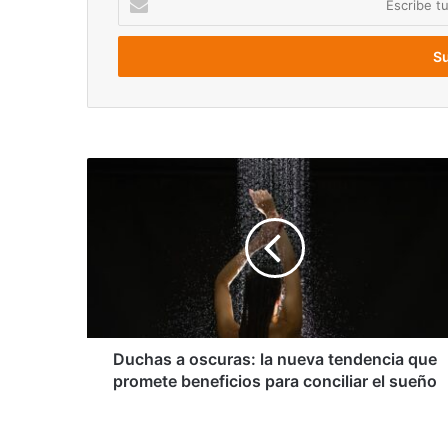
tu
correo
electrónico
Duchas
a
oscuras:
la
nueva
tendencia
que
promete
beneficios
para
Duchas a oscuras: la nueva tendencia que
conciliar
promete beneficios para conciliar el sueño
el
sueño