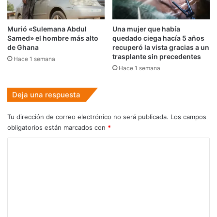
Murió «Sulemana Abdul
Una mujer que había
Samed» el hombre más alto
quedado ciega hacía 5 años
de Ghana
recuperó la vista gracias a un
trasplante sin precedentes
Hace 1 semana
Hace 1 semana
Deja una respuesta
Tu dirección de correo electrónico no será publicada.
Los campos
obligatorios están marcados con
*
C
o
m
e
n