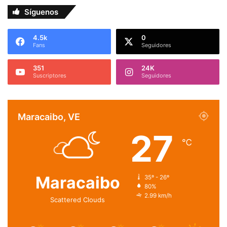
Síguenos
4.5k
0
Fans
Seguidores
351
24K
Suscriptores
Seguidores
Maracaibo, VE
27
℃
Maracaibo
35º - 26º
80%
2.99 km/h
Scattered Clouds