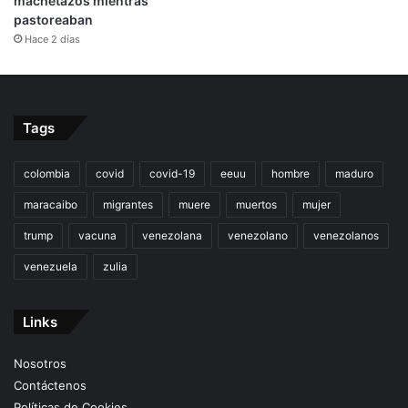
machetazos mientras
pastoreaban
Hace 2 días
Tags
colombia
covid
covid-19
eeuu
hombre
maduro
maracaibo
migrantes
muere
muertos
mujer
trump
vacuna
venezolana
venezolano
venezolanos
venezuela
zulia
Links
Nosotros
Contáctenos
Políticas de Cookies