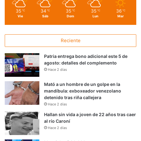
35
34
35
35
36
℃
℃
℃
℃
℃
Vie
Sáb
Dom
Lun
Mar
Reciente
Patria entrega bono adicional este 5 de
agosto: detalles del complemento
Hace 2 días
Mató a un hombre de un golpe en la
mandíbula: exboxeador venezolano
detenido tras riña callejera
Hace 2 días
Hallan sin vida a joven de 22 años tras caer
al río Caroní
Hace 2 días