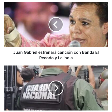
Juan
Gabriel
estrenará
canción
con
Banda
El
Recodo
y
La
Juan Gabriel estrenará canción con Banda El
India
Recodo y La India
A
la
cárcel
sargento
GNB
y
un
civil
por