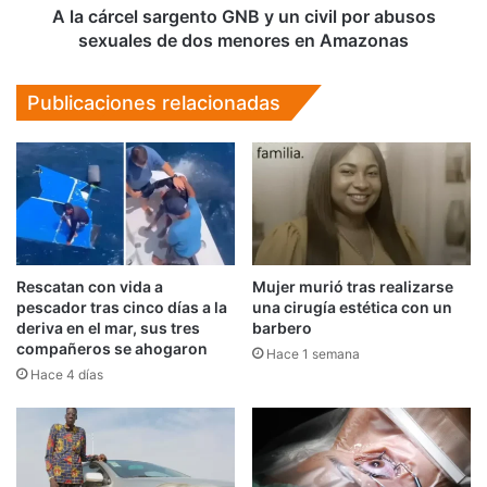
abusos
A la cárcel sargento GNB y un civil por abusos
sexuales
sexuales de dos menores en Amazonas
de
dos
Publicaciones relacionadas
menores
en
Amazonas
Rescatan con vida a
Mujer murió tras realizarse
pescador tras cinco días a la
una cirugía estética con un
deriva en el mar, sus tres
barbero
compañeros se ahogaron
Hace 1 semana
Hace 4 días