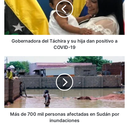
y
su
hija
dan
positivo
a
COVID-
Gobernadora del Táchira y su hija dan positivo a
19
COVID-19
Más
de
700
mil
personas
afectadas
en
Sudán
por
inundaciones
Más de 700 mil personas afectadas en Sudán por
inundaciones