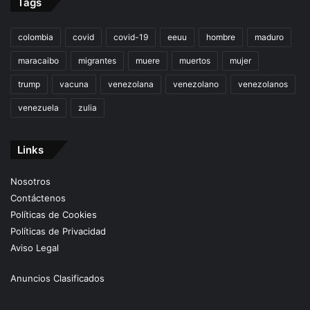
Tags
colombia
covid
covid-19
eeuu
hombre
maduro
maracaibo
migrantes
muere
muertos
mujer
trump
vacuna
venezolana
venezolano
venezolanos
venezuela
zulia
Links
Nosotros
Contáctenos
Políticas de Cookies
Políticas de Privacidad
Aviso Legal
Anuncios Clasificados