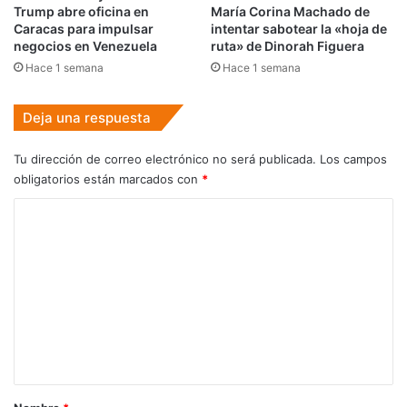
Trump abre oficina en
María Corina Machado de
Caracas para impulsar
intentar sabotear la «hoja de
negocios en Venezuela
ruta» de Dinorah Figuera
Hace 1 semana
Hace 1 semana
Deja una respuesta
Tu dirección de correo electrónico no será publicada.
Los campos
obligatorios están marcados con
*
C
o
m
e
n
t
a
r