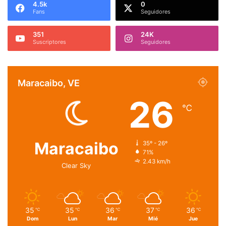
4.5k
0
Fans
Seguidores
351
24K
Suscriptores
Seguidores
Maracaibo, VE
26
℃
Maracaibo
35º - 26º
71%
2.43 km/h
Clear Sky
35
35
36
37
36
℃
℃
℃
℃
℃
Dom
Lun
Mar
Mié
Jue