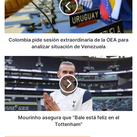
extraordinaria
de
la
OEA
para
analizar
situación
Colombia pide sesión extraordinaria de la OEA para
de
analizar situación de Venezuela
Venezuela
Mourinho
asegura
que
“Bale
está
feliz
en
el
Tottenham"
Mourinho asegura que “Bale está feliz en el
Tottenham"