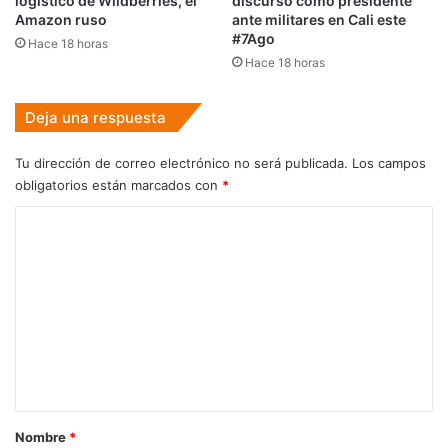
logístico de Wildberries, el
discurso como presidente
Amazon ruso
ante militares en Cali este
#7Ago
Hace 18 horas
Hace 18 horas
Deja una respuesta
Tu dirección de correo electrónico no será publicada.
Los campos
obligatorios están marcados con
*
C
o
m
e
n
t
a
r
Nombre
*