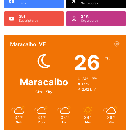
Fans
Seguidores
351
24K
Suscriptores
Seguidores
Maracaibo, VE
26
℃
Maracaibo
34º - 25º
65%
2.62 km/h
Clear Sky
34
34
35
36
36
℃
℃
℃
℃
℃
Sáb
Dom
Lun
Mar
Mié